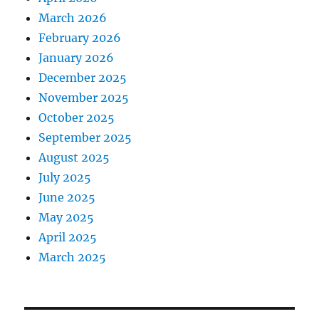
March 2026
February 2026
January 2026
December 2025
November 2025
October 2025
September 2025
August 2025
July 2025
June 2025
May 2025
April 2025
March 2025