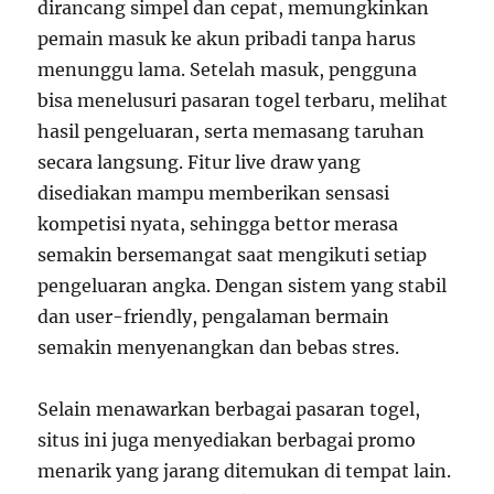
dirancang simpel dan cepat, memungkinkan
pemain masuk ke akun pribadi tanpa harus
menunggu lama. Setelah masuk, pengguna
bisa menelusuri pasaran togel terbaru, melihat
hasil pengeluaran, serta memasang taruhan
secara langsung. Fitur live draw yang
disediakan mampu memberikan sensasi
kompetisi nyata, sehingga bettor merasa
semakin bersemangat saat mengikuti setiap
pengeluaran angka. Dengan sistem yang stabil
dan user-friendly, pengalaman bermain
semakin menyenangkan dan bebas stres.
Selain menawarkan berbagai pasaran togel,
situs ini juga menyediakan berbagai promo
menarik yang jarang ditemukan di tempat lain.