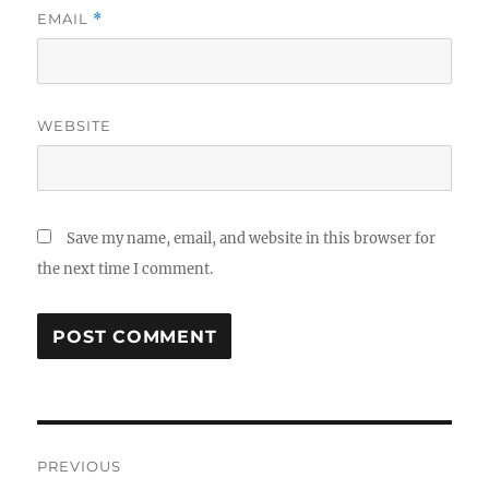
EMAIL
*
WEBSITE
Save my name, email, and website in this browser for
the next time I comment.
Post
PREVIOUS