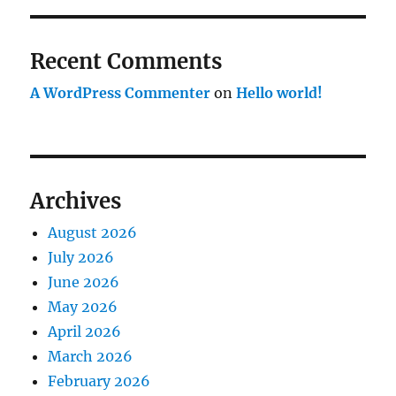
Recent Comments
A WordPress Commenter
on
Hello world!
Archives
August 2026
July 2026
June 2026
May 2026
April 2026
March 2026
February 2026