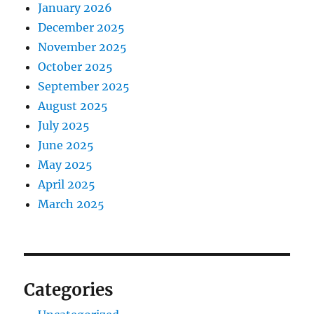
January 2026
December 2025
November 2025
October 2025
September 2025
August 2025
July 2025
June 2025
May 2025
April 2025
March 2025
Categories