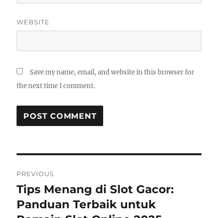
WEBSITE
Save my name, email, and website in this browser for
the next time I comment.
Post
PREVIOUS
navigation
Tips Menang di Slot Gacor:
Previous
post:
Panduan Terbaik untuk