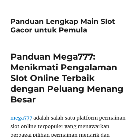
Panduan Lengkap Main Slot
Gacor untuk Pemula
Panduan Mega777:
Menikmati Pengalaman
Slot Online Terbaik
dengan Peluang Menang
Besar
mega777
adalah salah satu platform permainan
slot online terpopuler yang menawarkan
berbagai pilihan permainan menarik dan