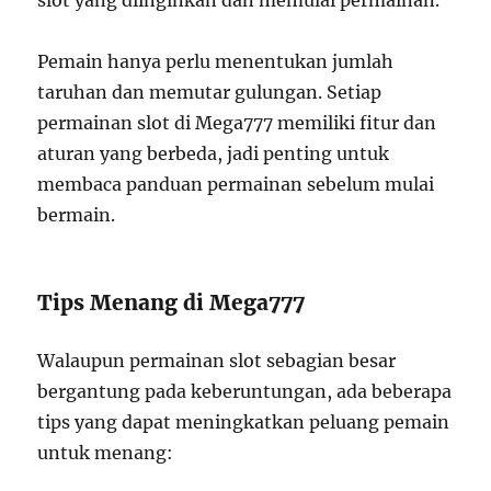
slot yang diinginkan dan memulai permainan.
Pemain hanya perlu menentukan jumlah
taruhan dan memutar gulungan. Setiap
permainan slot di Mega777 memiliki fitur dan
aturan yang berbeda, jadi penting untuk
membaca panduan permainan sebelum mulai
bermain.
Tips Menang di Mega777
Walaupun permainan slot sebagian besar
bergantung pada keberuntungan, ada beberapa
tips yang dapat meningkatkan peluang pemain
untuk menang: