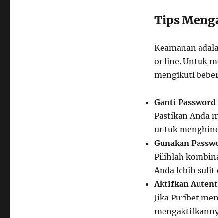
Tips Meng
Keamanan adalah
online. Untuk m
mengikuti bebera
Ganti Password 
Pastikan Anda m
untuk menghinda
Gunakan Passwo
Pilihlah kombin
Anda lebih sulit 
Aktifkan Autent
Jika Puribet men
mengaktifkanny