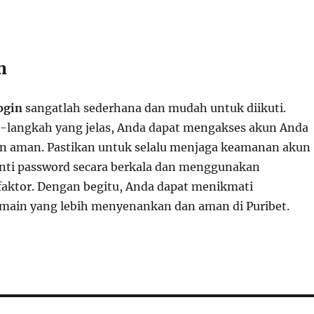
n
ogin
sangatlah sederhana dan mudah untuk diikuti.
-langkah yang jelas, Anda dapat mengakses akun Anda
n aman. Pastikan untuk selalu menjaga keamanan akun
ti password secara berkala dan menggunakan
 faktor. Dengan begitu, Anda dapat menikmati
main yang lebih menyenankan dan aman di Puribet.