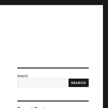
Search
SEARCH