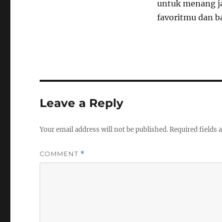
untuk menang jac
favoritmu dan 
Leave a Reply
Your email address will not be published.
Required fields
COMMENT
*