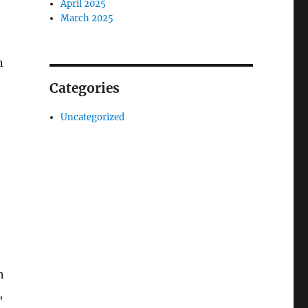
April 2025
March 2025
n
Categories
Uncategorized
n
,