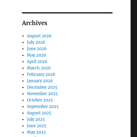
Archives
August 2026
July 2026
June 2026
May 2026
April 2026
March 2026
February 2026
January 2026
December 2025
November 2025
October 2025
September 2025
August 2025
July 2025
June 2025
May 2025