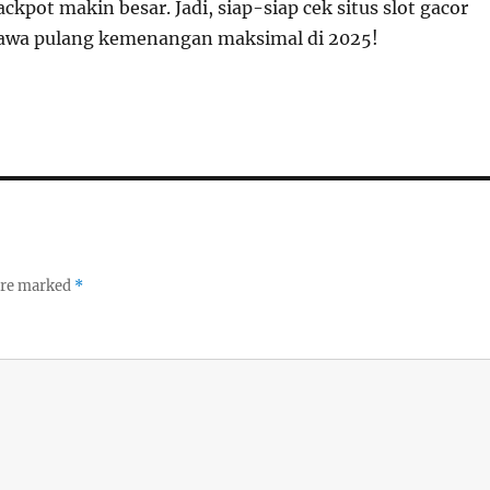
kpot makin besar. Jadi, siap-siap cek situs slot gacor
bawa pulang kemenangan maksimal di 2025!
 are marked
*