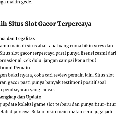
ga makin gede.
ih Situs Slot Gacor Terpercaya
nsi dan Legalitas
amu main di situs abal-abal yang cuma bikin stres dan
itus slot gacor terpercaya pasti punya lisensi resmi dari
ernasional. Cek dulu, jangan sampai kena tipu!
timoni Pemain
n bukti nyata, coba cari review pemain lain. Situs slot
an gacor pasti punya banyak testimoni positif soal
 pembayaran yang lancar.
 Lengkap dan Update
g update koleksi game slot terbaru dan punya fitur-fitur
ebih dipercaya. Selain bikin main makin seru, juga jadi