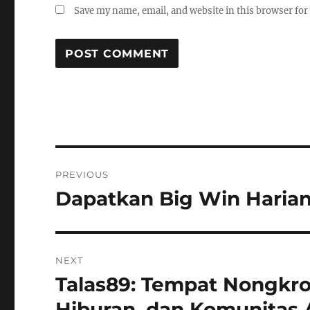
Save my name, email, and website in this browser for
Post
PREVIOUS
navigation
Dapatkan Big Win Haria
Previous
post:
NEXT
Talas89: Tempat Nongkro
Next
post:
Hiburan, dan Komunitas 