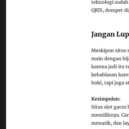
teknologi sudah
QRIS, dompet dig
Jangan Lup
Meskipun situs 
main dengan bija
karena judi itu 
kebablasan kare
hoki, tapi juga 
Kesimpulan:
Situs slot gacor
memilihnya. Cari
menarik, dan la