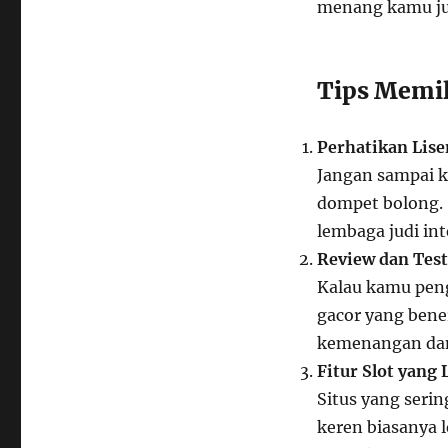
menang kamu ju
Tips Memil
Perhatikan Lise
Jangan sampai k
dompet bolong. S
lembaga judi int
Review dan Tes
Kalau kamu penge
gacor yang bener
kemenangan dan
Fitur Slot yang
Situs yang serin
keren biasanya l