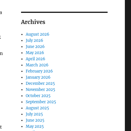
a
Archives
August 2026
k
July 2026
June 2026
un
May 2026
April 2026
March 2026
February 2026
January 2026
December 2025
November 2025
October 2025
September 2025
August 2025
July 2025
June 2025
t
May 2025