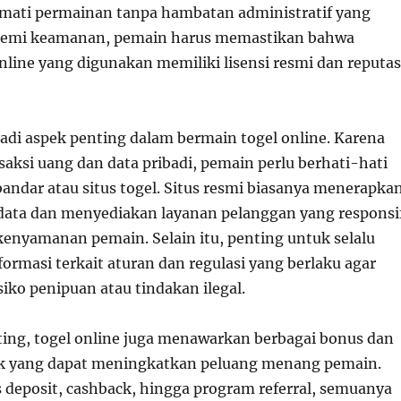
mati permainan tanpa hambatan administratif yang
demi keamanan, pemain harus memastikan bahwa
nline yang digunakan memiliki lisensi resmi dan reputas
i aspek penting dalam bermain togel online. Karena
aksi uang dan data pribadi, pemain perlu berhati-hati
andar atau situs togel. Situs resmi biasanya menerapka
 data dan menyediakan layanan pelanggan yang responsi
enyamanan pemain. Selain itu, penting untuk selalu
ormasi terkait aturan dan regulasi yang berlaku agar
isiko penipuan atau tindakan ilegal.
ting, togel online juga menawarkan berbagai bonus dan
k yang dapat meningkatkan peluang menang pemain.
s deposit, cashback, hingga program referral, semuanya