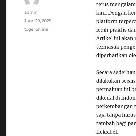
terus mengalami
Author
admin
kini. Dengan ke
Posted
June 20, 2025
platform terper
on
Tags
togel online
lebih praktis d
Artikel ini aka
termasuk penger
diperhatikan ol
Secara sederhan
dilakukan secara
permainan ini be
dikenal di Indon
perkembangan te
saja tanpa harus
tambah bagi par
fleksibel.