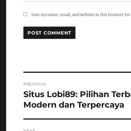
Save my name, email, and website in this browser for
Post
PREVIOUS
navigation
Situs Lobi89: Pilihan Ter
Previous
post:
Modern dan Terpercaya
NEXT