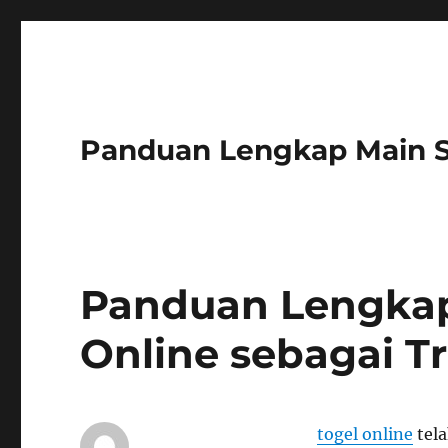
Panduan Lengkap Main S
Panduan Lengka
Online sebagai T
togel online
tela