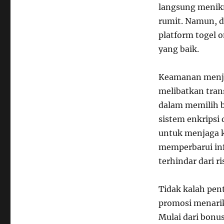
langsung menik
rumit. Namun, 
platform togel o
yang baik.
Keamanan menjad
melibatkan trans
dalam memilih b
sistem enkripsi
untuk menjaga k
memperbarui inf
terhindar dari r
Tidak kalah pen
promosi menari
Mulai dari bonu