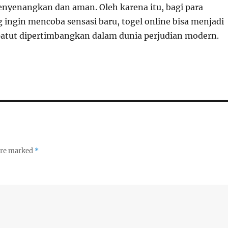
nyenangkan dan aman. Oleh karena itu, bagi para
g ingin mencoba sensasi baru, togel online bisa menjadi
 patut dipertimbangkan dalam dunia perjudian modern.
 are marked
*