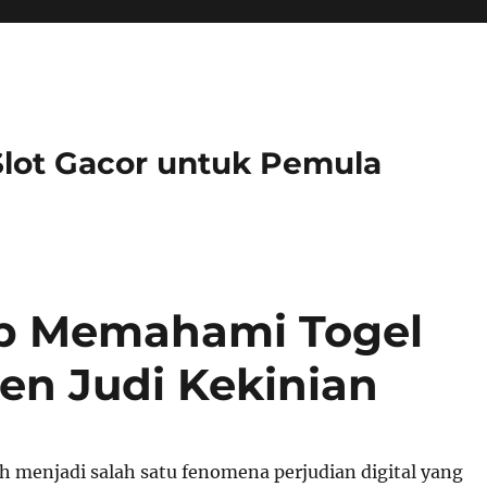
lot Gacor untuk Pemula
p Memahami Togel
ren Judi Kekinian
h menjadi salah satu fenomena perjudian digital yang