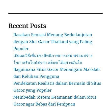
Recent Posts
Rasakan Sensasi Menang Berkelanjutan
dengan Slot Gacor Thailand yang Paling
Populer
เปิดเผยวิธีเพิ่มประสิทธิภาพการเล่น พร้อมสร้าง
โอกาสรับโบนัสจาก สล็อต ได้อย่างมั่นใจ
Bagaimana Situs Gacor Menangani Masalah
dan Keluhan Pengguna
Pendekatan Realistis dalam Bermain di Situs
Gacor yang Populer
Membedah Sistem Keamanan dalam Situs
Gacor agar Bebas dari Penipuan