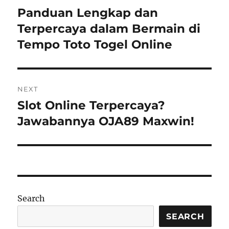
navigation
Panduan Lengkap dan
Previous
post:
Terpercaya dalam Bermain di
Tempo Toto Togel Online
NEXT
Slot Online Terpercaya?
Next
post:
Jawabannya OJA89 Maxwin!
Search
SEARCH