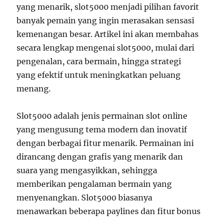
yang menarik, slot5000 menjadi pilihan favorit
banyak pemain yang ingin merasakan sensasi
kemenangan besar. Artikel ini akan membahas
secara lengkap mengenai slot5000, mulai dari
pengenalan, cara bermain, hingga strategi
yang efektif untuk meningkatkan peluang
menang.
Slot5000 adalah jenis permainan slot online
yang mengusung tema modern dan inovatif
dengan berbagai fitur menarik. Permainan ini
dirancang dengan grafis yang menarik dan
suara yang mengasyikkan, sehingga
memberikan pengalaman bermain yang
menyenangkan. Slot5000 biasanya
menawarkan beberapa paylines dan fitur bonus