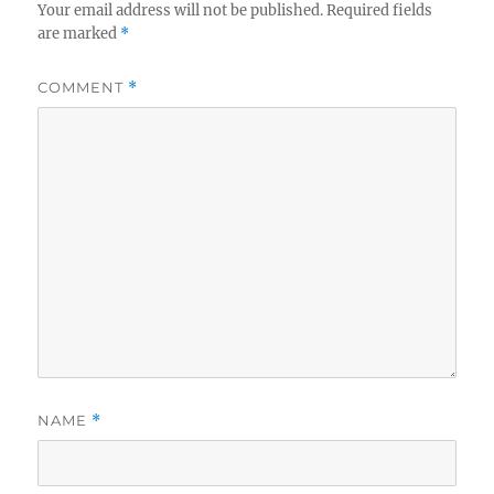
Your email address will not be published.
Required fields
are marked
*
COMMENT
*
NAME
*