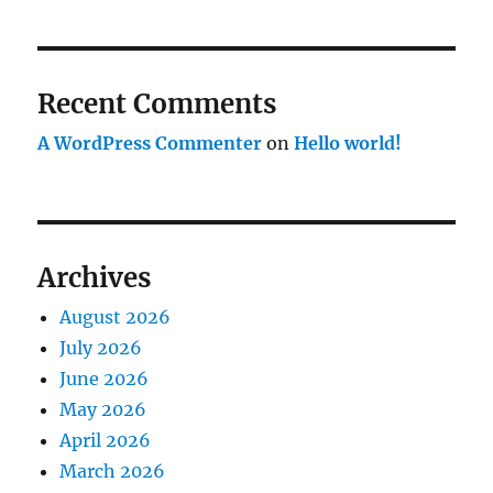
Recent Comments
A WordPress Commenter
on
Hello world!
Archives
August 2026
July 2026
June 2026
May 2026
April 2026
March 2026