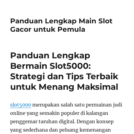
Panduan Lengkap Main Slot
Gacor untuk Pemula
Panduan Lengkap
Bermain Slot5000:
Strategi dan Tips Terbaik
untuk Menang Maksimal
slot5000
merupakan salah satu permainan judi
online yang semakin populer di kalangan
penggemar taruhan digital. Dengan konsep
yang sederhana dan peluang kemenangan