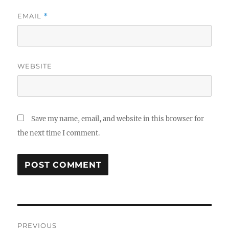
EMAIL
*
WEBSITE
Save my name, email, and website in this browser for
the next time I comment.
Post
PREVIOUS