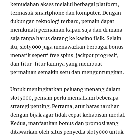
kemudahan akses melalui berbagai platform,
termasuk smartphone dan komputer. Dengan
dukungan teknologi terbaru, pemain dapat
menikmati permainan kapan saja dan di mana
saja tanpa harus datang ke kasino fisik. Selain
itu, slot5000 juga menawarkan berbagai bonus
menarik seperti free spins, jackpot progresif,
dan fitur-fitur lainnya yang membuat
permainan semakin seru dan menguntungkan.
Untuk meningkatkan peluang menang dalam
slot5000, pemain perlu memahami beberapa
strategi penting. Pertama, atur batas taruhan
dengan bijak agar tidak cepat kehabisan modal.
Kedua, manfaatkan bonus dan promosi yang
ditawarkan oleh situs penyedia slot5000 untuk