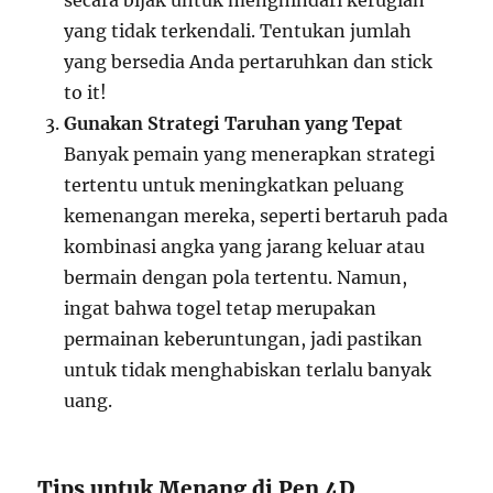
secara bijak untuk menghindari kerugian
yang tidak terkendali. Tentukan jumlah
yang bersedia Anda pertaruhkan dan stick
to it!
Gunakan Strategi Taruhan yang Tepat
Banyak pemain yang menerapkan strategi
tertentu untuk meningkatkan peluang
kemenangan mereka, seperti bertaruh pada
kombinasi angka yang jarang keluar atau
bermain dengan pola tertentu. Namun,
ingat bahwa togel tetap merupakan
permainan keberuntungan, jadi pastikan
untuk tidak menghabiskan terlalu banyak
uang.
Tips untuk Menang di Pen 4D