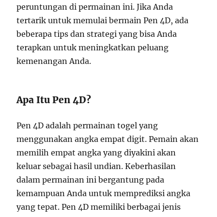
peruntungan di permainan ini. Jika Anda
tertarik untuk memulai bermain Pen 4D, ada
beberapa tips dan strategi yang bisa Anda
terapkan untuk meningkatkan peluang
kemenangan Anda.
Apa Itu Pen 4D?
Pen 4D adalah permainan togel yang
menggunakan angka empat digit. Pemain akan
memilih empat angka yang diyakini akan
keluar sebagai hasil undian. Keberhasilan
dalam permainan ini bergantung pada
kemampuan Anda untuk memprediksi angka
yang tepat. Pen 4D memiliki berbagai jenis