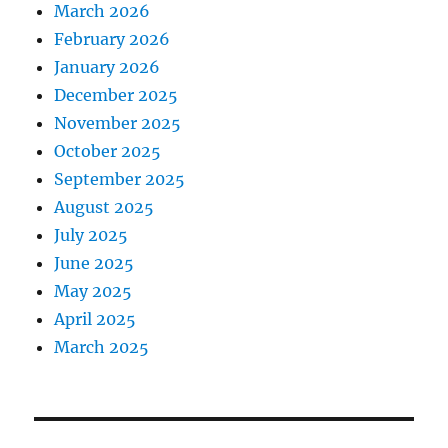
March 2026
February 2026
January 2026
December 2025
November 2025
October 2025
September 2025
August 2025
July 2025
June 2025
May 2025
April 2025
March 2025