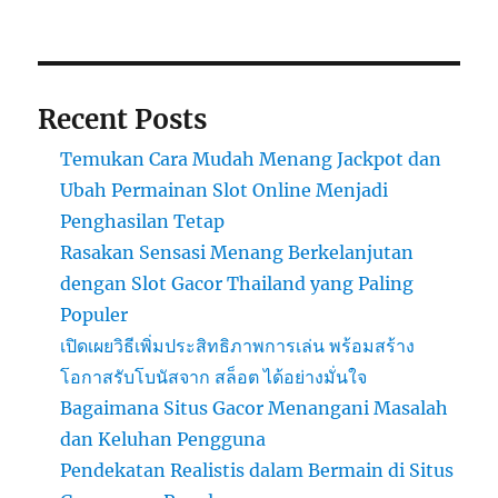
Recent Posts
Temukan Cara Mudah Menang Jackpot dan
Ubah Permainan Slot Online Menjadi
Penghasilan Tetap
Rasakan Sensasi Menang Berkelanjutan
dengan Slot Gacor Thailand yang Paling
Populer
เปิดเผยวิธีเพิ่มประสิทธิภาพการเล่น พร้อมสร้าง
โอกาสรับโบนัสจาก สล็อต ได้อย่างมั่นใจ
Bagaimana Situs Gacor Menangani Masalah
dan Keluhan Pengguna
Pendekatan Realistis dalam Bermain di Situs