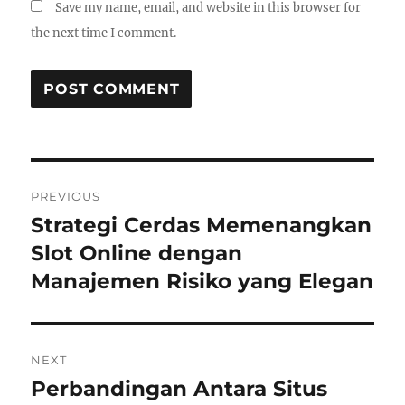
Save my name, email, and website in this browser for
the next time I comment.
Post
PREVIOUS
navigation
Strategi Cerdas Memenangkan
Previous
post:
Slot Online dengan
Manajemen Risiko yang Elegan
NEXT
Perbandingan Antara Situs
Next