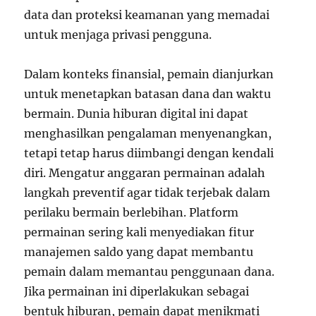
data dan proteksi keamanan yang memadai
untuk menjaga privasi pengguna.
Dalam konteks finansial, pemain dianjurkan
untuk menetapkan batasan dana dan waktu
bermain. Dunia hiburan digital ini dapat
menghasilkan pengalaman menyenangkan,
tetapi tetap harus diimbangi dengan kendali
diri. Mengatur anggaran permainan adalah
langkah preventif agar tidak terjebak dalam
perilaku bermain berlebihan. Platform
permainan sering kali menyediakan fitur
manajemen saldo yang dapat membantu
pemain dalam memantau penggunaan dana.
Jika permainan ini diperlakukan sebagai
bentuk hiburan, pemain dapat menikmati