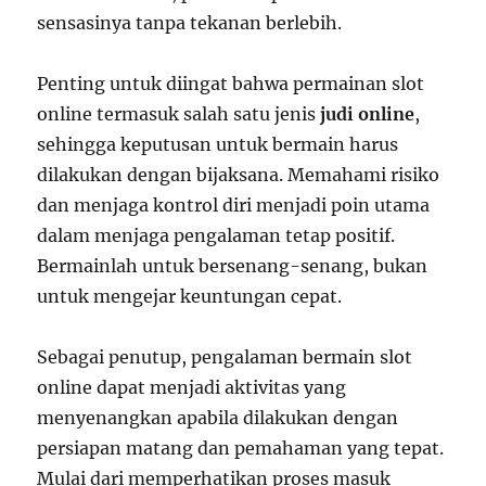
sensasinya tanpa tekanan berlebih.
Penting untuk diingat bahwa permainan slot
online termasuk salah satu jenis
judi online
,
sehingga keputusan untuk bermain harus
dilakukan dengan bijaksana. Memahami risiko
dan menjaga kontrol diri menjadi poin utama
dalam menjaga pengalaman tetap positif.
Bermainlah untuk bersenang-senang, bukan
untuk mengejar keuntungan cepat.
Sebagai penutup, pengalaman bermain slot
online dapat menjadi aktivitas yang
menyenangkan apabila dilakukan dengan
persiapan matang dan pemahaman yang tepat.
Mulai dari memperhatikan proses masuk