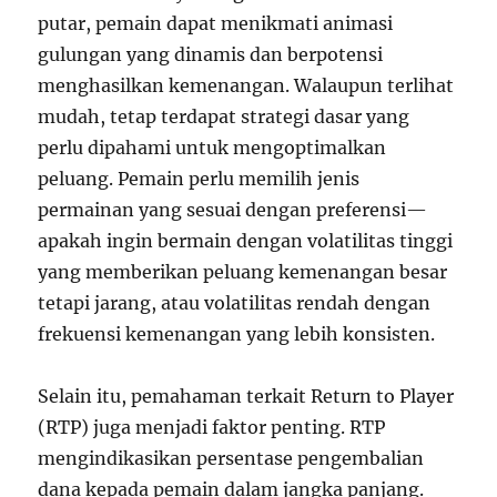
putar, pemain dapat menikmati animasi
gulungan yang dinamis dan berpotensi
menghasilkan kemenangan. Walaupun terlihat
mudah, tetap terdapat strategi dasar yang
perlu dipahami untuk mengoptimalkan
peluang. Pemain perlu memilih jenis
permainan yang sesuai dengan preferensi—
apakah ingin bermain dengan volatilitas tinggi
yang memberikan peluang kemenangan besar
tetapi jarang, atau volatilitas rendah dengan
frekuensi kemenangan yang lebih konsisten.
Selain itu, pemahaman terkait Return to Player
(RTP) juga menjadi faktor penting. RTP
mengindikasikan persentase pengembalian
dana kepada pemain dalam jangka panjang.