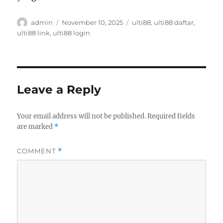
Author
Posted
Tags
admin
November 10, 2025
ulti88
,
ulti88 daftar
,
on
ulti88 link
,
ulti88 login
Leave a Reply
Your email address will not be published.
Required fields
are marked
*
COMMENT
*