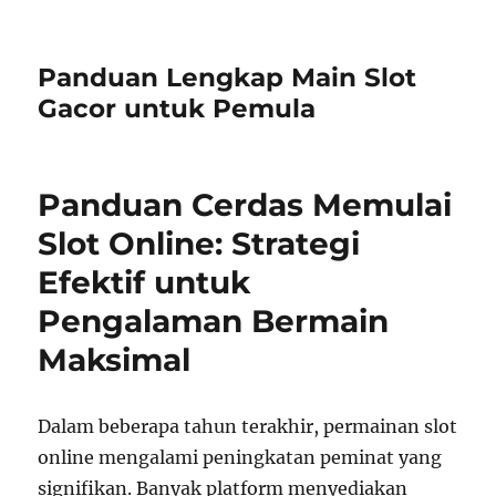
Panduan Lengkap Main Slot
Gacor untuk Pemula
Panduan Cerdas Memulai
Slot Online: Strategi
Efektif untuk
Pengalaman Bermain
Maksimal
Dalam beberapa tahun terakhir, permainan slot
online mengalami peningkatan peminat yang
signifikan. Banyak platform menyediakan