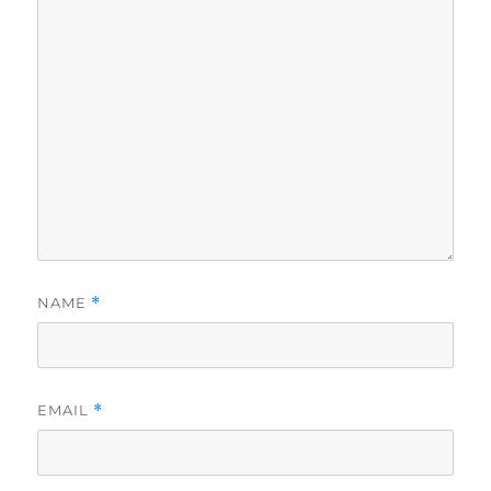
NAME
*
EMAIL
*