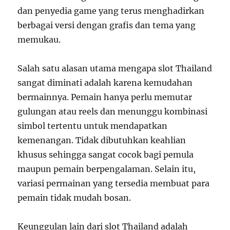
dan penyedia game yang terus menghadirkan
berbagai versi dengan grafis dan tema yang
memukau.
Salah satu alasan utama mengapa slot Thailand
sangat diminati adalah karena kemudahan
bermainnya. Pemain hanya perlu memutar
gulungan atau reels dan menunggu kombinasi
simbol tertentu untuk mendapatkan
kemenangan. Tidak dibutuhkan keahlian
khusus sehingga sangat cocok bagi pemula
maupun pemain berpengalaman. Selain itu,
variasi permainan yang tersedia membuat para
pemain tidak mudah bosan.
Keunggulan lain dari slot Thailand adalah