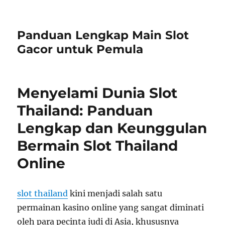
Panduan Lengkap Main Slot
Gacor untuk Pemula
Menyelami Dunia Slot
Thailand: Panduan
Lengkap dan Keunggulan
Bermain Slot Thailand
Online
slot thailand
kini menjadi salah satu
permainan kasino online yang sangat diminati
oleh para pecinta judi di Asia, khususnya