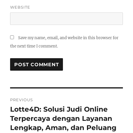
WEBSITE
Save my name, email, and website in this browser for
the next time I comment.
Post
PREVIOUS
navigation
Lotte4D: Solusi Judi Online
Previous
post:
Terpercaya dengan Layanan
Lengkap, Aman, dan Peluang