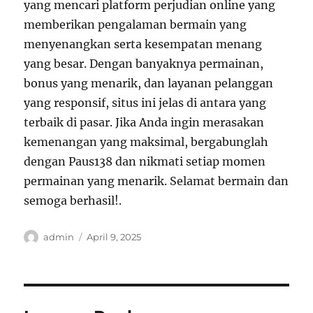
yang mencari platform perjudian online yang
memberikan pengalaman bermain yang
menyenangkan serta kesempatan menang
yang besar. Dengan banyaknya permainan,
bonus yang menarik, dan layanan pelanggan
yang responsif, situs ini jelas di antara yang
terbaik di pasar. Jika Anda ingin merasakan
kemenangan yang maksimal, bergabunglah
dengan Paus138 dan nikmati setiap momen
permainan yang menarik. Selamat bermain dan
semoga berhasil!.
Author
Posted
admin
April 9, 2025
on