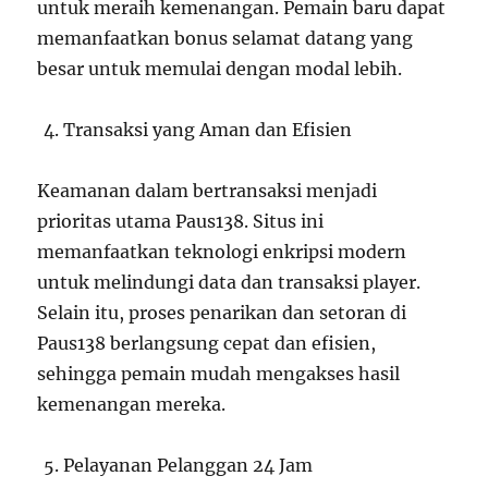
untuk meraih kemenangan. Pemain baru dapat
memanfaatkan bonus selamat datang yang
besar untuk memulai dengan modal lebih.
Transaksi yang Aman dan Efisien
Keamanan dalam bertransaksi menjadi
prioritas utama Paus138. Situs ini
memanfaatkan teknologi enkripsi modern
untuk melindungi data dan transaksi player.
Selain itu, proses penarikan dan setoran di
Paus138 berlangsung cepat dan efisien,
sehingga pemain mudah mengakses hasil
kemenangan mereka.
Pelayanan Pelanggan 24 Jam