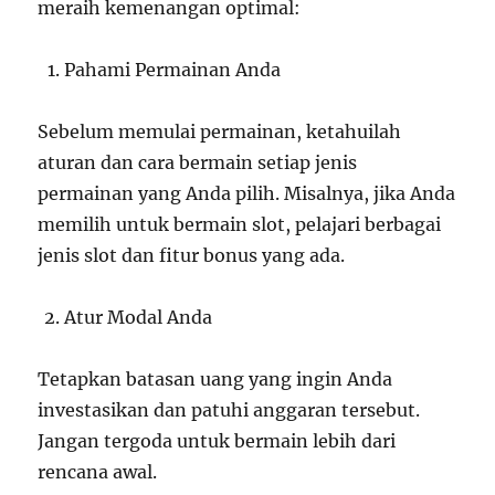
meraih kemenangan optimal:
Pahami Permainan Anda
Sebelum memulai permainan, ketahuilah
aturan dan cara bermain setiap jenis
permainan yang Anda pilih. Misalnya, jika Anda
memilih untuk bermain slot, pelajari berbagai
jenis slot dan fitur bonus yang ada.
Atur Modal Anda
Tetapkan batasan uang yang ingin Anda
investasikan dan patuhi anggaran tersebut.
Jangan tergoda untuk bermain lebih dari
rencana awal.