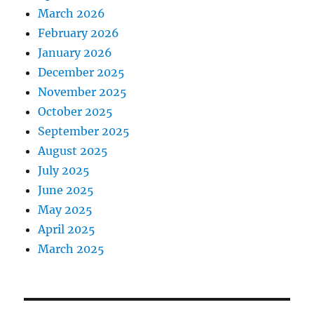
March 2026
February 2026
January 2026
December 2025
November 2025
October 2025
September 2025
August 2025
July 2025
June 2025
May 2025
April 2025
March 2025