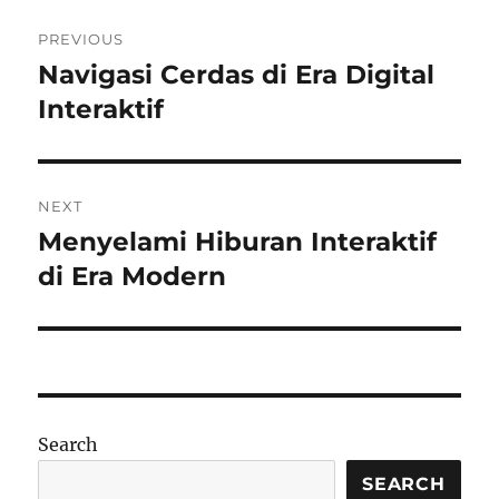
Post
PREVIOUS
navigation
Navigasi Cerdas di Era Digital
Previous
post:
Interaktif
NEXT
Menyelami Hiburan Interaktif
Next
post:
di Era Modern
Search
SEARCH