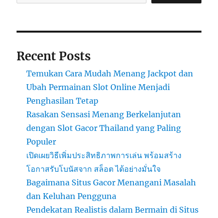
Recent Posts
Temukan Cara Mudah Menang Jackpot dan
Ubah Permainan Slot Online Menjadi
Penghasilan Tetap
Rasakan Sensasi Menang Berkelanjutan
dengan Slot Gacor Thailand yang Paling
Populer
เปิดเผยวิธีเพิ่มประสิทธิภาพการเล่น พร้อมสร้าง
โอกาสรับโบนัสจาก สล็อต ได้อย่างมั่นใจ
Bagaimana Situs Gacor Menangani Masalah
dan Keluhan Pengguna
Pendekatan Realistis dalam Bermain di Situs