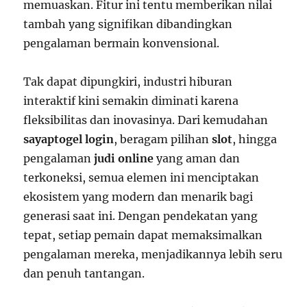
memuaskan. Fitur ini tentu memberikan nilai
tambah yang signifikan dibandingkan
pengalaman bermain konvensional.
Tak dapat dipungkiri, industri hiburan
interaktif kini semakin diminati karena
fleksibilitas dan inovasinya. Dari kemudahan
sayaptogel login
, beragam pilihan
slot
, hingga
pengalaman
judi online
yang aman dan
terkoneksi, semua elemen ini menciptakan
ekosistem yang modern dan menarik bagi
generasi saat ini. Dengan pendekatan yang
tepat, setiap pemain dapat memaksimalkan
pengalaman mereka, menjadikannya lebih seru
dan penuh tantangan.