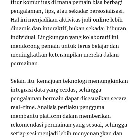
fitur komunitas di mana pemain bisa berbagi
pengalaman, tips, atau sekadar bersosialisasi.
Hal ini menjadikan aktivitas
judi online
lebih
dinamis dan interaktif, bukan sekadar hiburan
individual. Lingkungan yang kolaboratif ini
mendorong pemain untuk terus belajar dan
meningkatkan keterampilan mereka dalam
permainan.
Selain itu, kemajuan teknologi memungkinkan
integrasi data yang cerdas, sehingga
pengalaman bermain dapat disesuaikan secara
real-time. Analisis perilaku pengguna
membantu platform dalam memberikan
rekomendasi permainan yang sesuai, sehingga
setiap sesi menjadi lebih menyenangkan dan