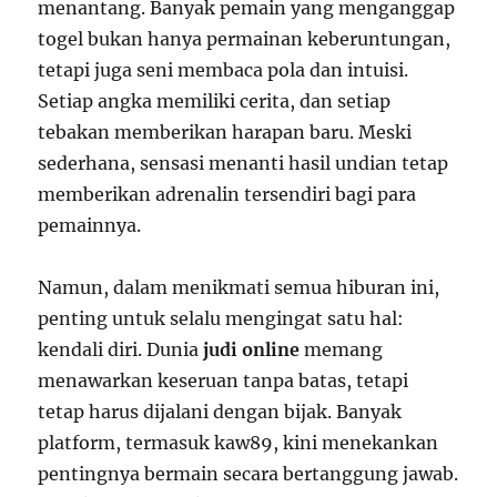
menantang. Banyak pemain yang menganggap
togel bukan hanya permainan keberuntungan,
tetapi juga seni membaca pola dan intuisi.
Setiap angka memiliki cerita, dan setiap
tebakan memberikan harapan baru. Meski
sederhana, sensasi menanti hasil undian tetap
memberikan adrenalin tersendiri bagi para
pemainnya.
Namun, dalam menikmati semua hiburan ini,
penting untuk selalu mengingat satu hal:
kendali diri. Dunia
judi online
memang
menawarkan keseruan tanpa batas, tetapi
tetap harus dijalani dengan bijak. Banyak
platform, termasuk kaw89, kini menekankan
pentingnya bermain secara bertanggung jawab.