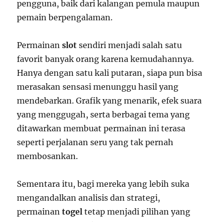
pengguna, baik dari kalangan pemula maupun
pemain berpengalaman.
Permainan
slot
sendiri menjadi salah satu
favorit banyak orang karena kemudahannya.
Hanya dengan satu kali putaran, siapa pun bisa
merasakan sensasi menunggu hasil yang
mendebarkan. Grafik yang menarik, efek suara
yang menggugah, serta berbagai tema yang
ditawarkan membuat permainan ini terasa
seperti perjalanan seru yang tak pernah
membosankan.
Sementara itu, bagi mereka yang lebih suka
mengandalkan analisis dan strategi,
permainan
togel
tetap menjadi pilihan yang