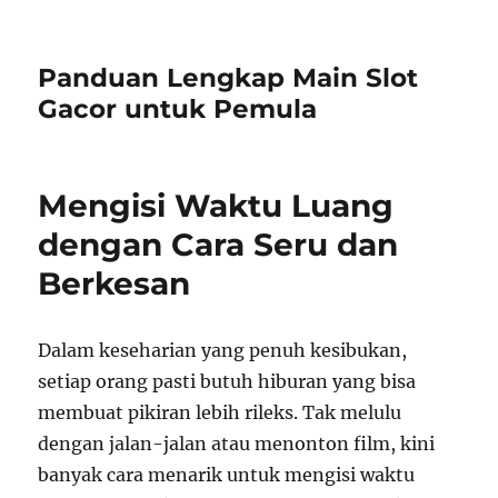
Panduan Lengkap Main Slot
Gacor untuk Pemula
Mengisi Waktu Luang
dengan Cara Seru dan
Berkesan
Dalam keseharian yang penuh kesibukan,
setiap orang pasti butuh hiburan yang bisa
membuat pikiran lebih rileks. Tak melulu
dengan jalan-jalan atau menonton film, kini
banyak cara menarik untuk mengisi waktu