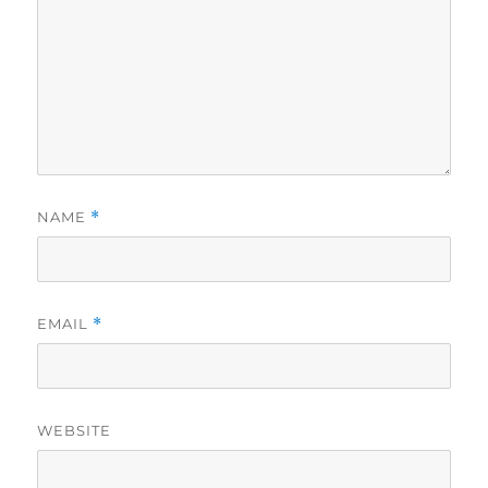
NAME
*
EMAIL
*
WEBSITE