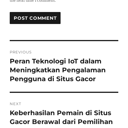
the next time I comment.
Post
PREVIOUS
navigation
Peran Teknologi IoT dalam
Previous
post:
Meningkatkan Pengalaman
Pengguna di Situs Gacor
NEXT
Keberhasilan Pemain di Situs
Next
post:
Gacor Berawal dari Pemilihan