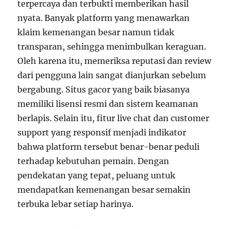
terpercaya dan terbukti memberikan hasil
nyata. Banyak platform yang menawarkan
klaim kemenangan besar namun tidak
transparan, sehingga menimbulkan keraguan.
Oleh karena itu, memeriksa reputasi dan review
dari pengguna lain sangat dianjurkan sebelum
bergabung. Situs gacor yang baik biasanya
memiliki lisensi resmi dan sistem keamanan
berlapis. Selain itu, fitur live chat dan customer
support yang responsif menjadi indikator
bahwa platform tersebut benar-benar peduli
terhadap kebutuhan pemain. Dengan
pendekatan yang tepat, peluang untuk
mendapatkan kemenangan besar semakin
terbuka lebar setiap harinya.