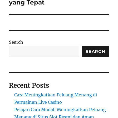
yang Tepat
Search
SEARCH
Recent Posts
Cara Meningkatkan Peluang Menang di
Permainan Live Casino
Pelajari Cara Mudah Meningkatkan Peluang
Menang di Situs Slot Resmi dan Aman