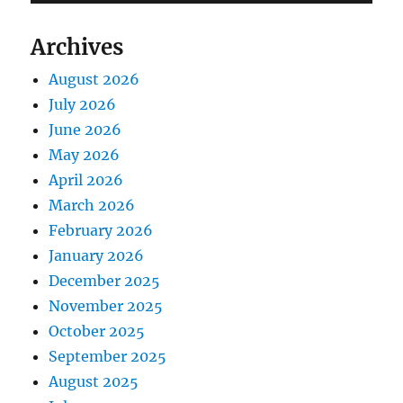
Archives
August 2026
July 2026
June 2026
May 2026
April 2026
March 2026
February 2026
January 2026
December 2025
November 2025
October 2025
September 2025
August 2025