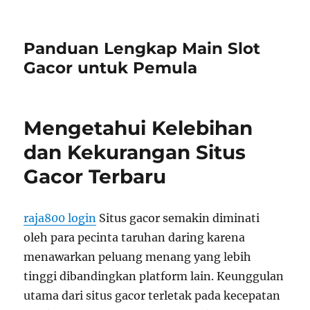
Panduan Lengkap Main Slot
Gacor untuk Pemula
Mengetahui Kelebihan
dan Kekurangan Situs
Gacor Terbaru
raja800 login
Situs gacor semakin diminati
oleh para pecinta taruhan daring karena
menawarkan peluang menang yang lebih
tinggi dibandingkan platform lain. Keunggulan
utama dari situs gacor terletak pada kecepatan