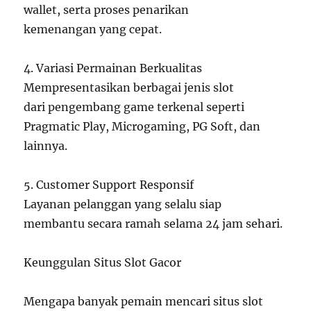
wallet, serta proses penarikan
kemenangan yang cepat.
4. Variasi Permainan Berkualitas
Mempresentasikan berbagai jenis slot
dari pengembang game terkenal seperti
Pragmatic Play, Microgaming, PG Soft, dan
lainnya.
5. Customer Support Responsif
Layanan pelanggan yang selalu siap
membantu secara ramah selama 24 jam sehari.
Keunggulan Situs Slot Gacor
Mengapa banyak pemain mencari situs slot