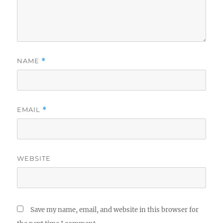
NAME
*
EMAIL
*
WEBSITE
Save my name, email, and website in this browser for