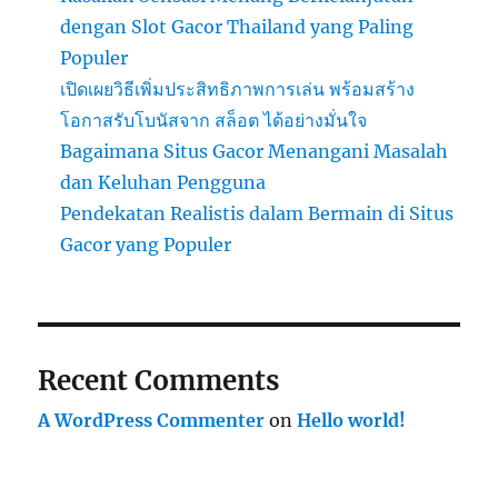
dengan Slot Gacor Thailand yang Paling
Populer
เปิดเผยวิธีเพิ่มประสิทธิภาพการเล่น พร้อมสร้าง
โอกาสรับโบนัสจาก สล็อต ได้อย่างมั่นใจ
Bagaimana Situs Gacor Menangani Masalah
dan Keluhan Pengguna
Pendekatan Realistis dalam Bermain di Situs
Gacor yang Populer
Recent Comments
A WordPress Commenter
on
Hello world!