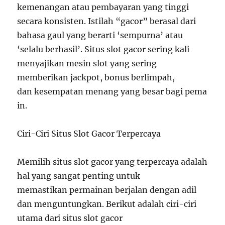
kemenangan atau pembayaran yang tinggi
secara konsisten. Istilah “gacor” berasal dari
bahasa gaul yang berarti ‘sempurna’ atau
‘selalu berhasil’. Situs slot gacor sering kali
menyajikan mesin slot yang sering
memberikan jackpot, bonus berlimpah,
dan kesempatan menang yang besar bagi pema
in.
Ciri-Ciri Situs Slot Gacor Terpercaya
Memilih situs slot gacor yang terpercaya adalah
hal yang sangat penting untuk
memastikan permainan berjalan dengan adil
dan menguntungkan. Berikut adalah ciri-ciri
utama dari situs slot gacor