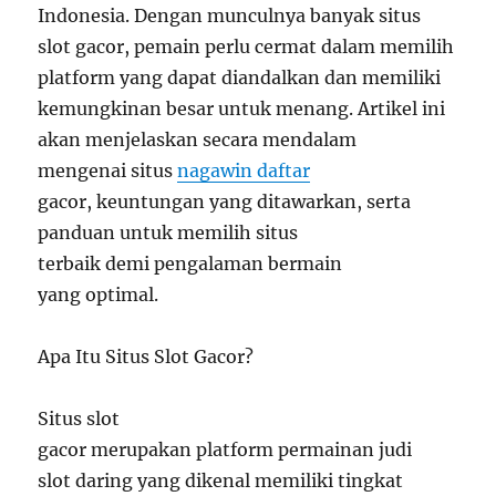
Indonesia. Dengan munculnya banyak situs
slot gacor, pemain perlu cermat dalam memilih
platform yang dapat diandalkan dan memiliki
kemungkinan besar untuk menang. Artikel ini
akan menjelaskan secara mendalam
mengenai situs
nagawin daftar
gacor, keuntungan yang ditawarkan, serta
panduan untuk memilih situs
terbaik demi pengalaman bermain
yang optimal.
Apa Itu Situs Slot Gacor?
Situs slot
gacor merupakan platform permainan judi
slot daring yang dikenal memiliki tingkat