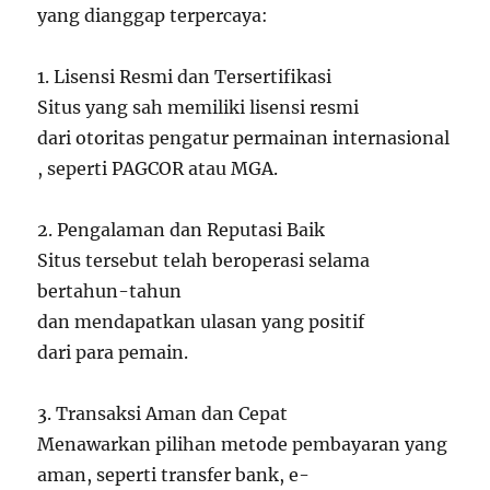
yang dianggap terpercaya:
1. Lisensi Resmi dan Tersertifikasi
Situs yang sah memiliki lisensi resmi
dari otoritas pengatur permainan internasional
, seperti PAGCOR atau MGA.
2. Pengalaman dan Reputasi Baik
Situs tersebut telah beroperasi selama
bertahun-tahun
dan mendapatkan ulasan yang positif
dari para pemain.
3. Transaksi Aman dan Cepat
Menawarkan pilihan metode pembayaran yang
aman, seperti transfer bank, e-