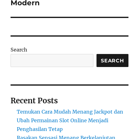
Modern
Search
SEARCH
Recent Posts
Temukan Cara Mudah Menang Jackpot dan
Ubah Permainan Slot Online Menjadi
Penghasilan Tetap
Rasakan Sensasi Menang Berkelanjutan