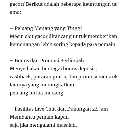
gacor? Berikut adalah beberapa keuntungan ut
ama:
– Peluang Menang yang Tinggi
Mesin slot gacor dirancang untuk memberikan
kemenangan lebih sering kepada para pemain.
– Bonus dan Promosi Berlimpah
Menyediakan berbagai bonus deposit,
cashback, putaran gratis, dan promosi menarik
lainnya yang meningkatkan
peluang untuk menang.
– Fasilitas Live Chat dan Dukungan 24 Jam
Membantu pemain kapan
saja jika mengalami masalah.