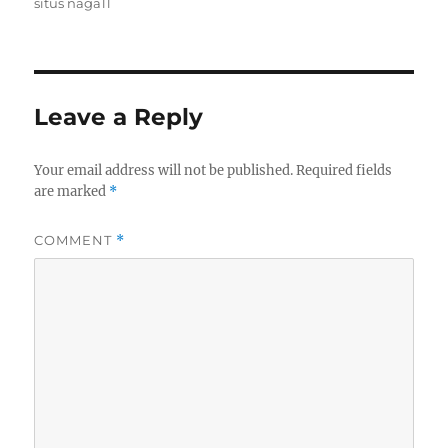
on
situs naga11
Leave a Reply
Your email address will not be published.
Required fields
are marked
*
COMMENT
*