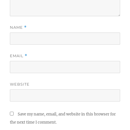
NAME
*
EMAIL
*
WEBSITE
Save my name, email, and website in this browser for
the next time I comment.