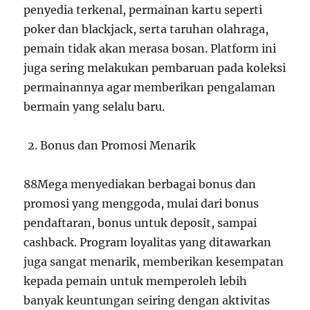
penyedia terkenal, permainan kartu seperti
poker dan blackjack, serta taruhan olahraga,
pemain tidak akan merasa bosan. Platform ini
juga sering melakukan pembaruan pada koleksi
permainannya agar memberikan pengalaman
bermain yang selalu baru.
Bonus dan Promosi Menarik
88Mega menyediakan berbagai bonus dan
promosi yang menggoda, mulai dari bonus
pendaftaran, bonus untuk deposit, sampai
cashback. Program loyalitas yang ditawarkan
juga sangat menarik, memberikan kesempatan
kepada pemain untuk memperoleh lebih
banyak keuntungan seiring dengan aktivitas