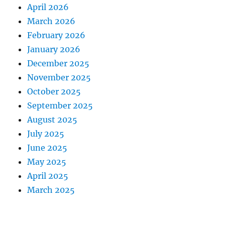
April 2026
March 2026
February 2026
January 2026
December 2025
November 2025
October 2025
September 2025
August 2025
July 2025
June 2025
May 2025
April 2025
March 2025