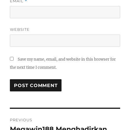
EMAIL
*
WEBSITE
Save my name, email, and website in this browser for
the next time I comment.
Post
PREVIOUS
navigation
Megawin188 Menghadirkan
Previous