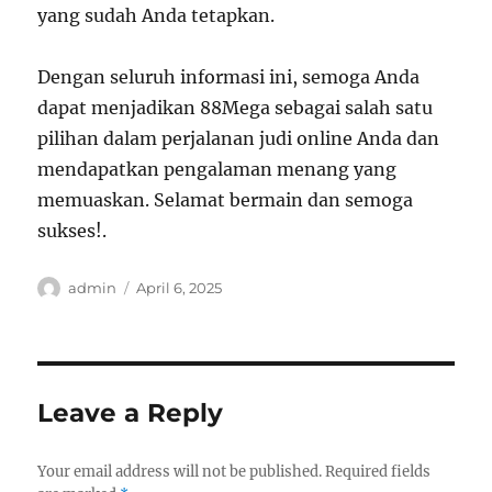
yang sudah Anda tetapkan.
Dengan seluruh informasi ini, semoga Anda
dapat menjadikan 88Mega sebagai salah satu
pilihan dalam perjalanan judi online Anda dan
mendapatkan pengalaman menang yang
memuaskan. Selamat bermain dan semoga
sukses!.
Author
Posted
admin
April 6, 2025
on
Leave a Reply
Your email address will not be published.
Required fields