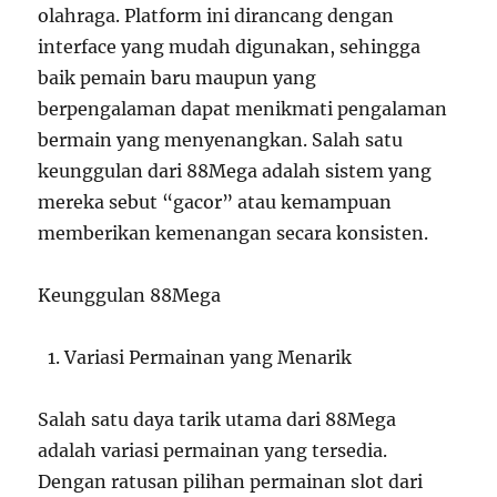
olahraga. Platform ini dirancang dengan
interface yang mudah digunakan, sehingga
baik pemain baru maupun yang
berpengalaman dapat menikmati pengalaman
bermain yang menyenangkan. Salah satu
keunggulan dari 88Mega adalah sistem yang
mereka sebut “gacor” atau kemampuan
memberikan kemenangan secara konsisten.
Keunggulan 88Mega
Variasi Permainan yang Menarik
Salah satu daya tarik utama dari 88Mega
adalah variasi permainan yang tersedia.
Dengan ratusan pilihan permainan slot dari