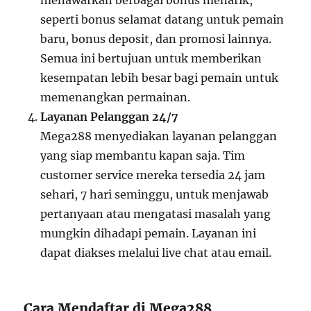
menawarkan berbagai bonus menarik,
seperti bonus selamat datang untuk pemain
baru, bonus deposit, dan promosi lainnya.
Semua ini bertujuan untuk memberikan
kesempatan lebih besar bagi pemain untuk
memenangkan permainan.
Layanan Pelanggan 24/7
Mega288 menyediakan layanan pelanggan
yang siap membantu kapan saja. Tim
customer service mereka tersedia 24 jam
sehari, 7 hari seminggu, untuk menjawab
pertanyaan atau mengatasi masalah yang
mungkin dihadapi pemain. Layanan ini
dapat diakses melalui live chat atau email.
Cara Mendaftar di Mega288