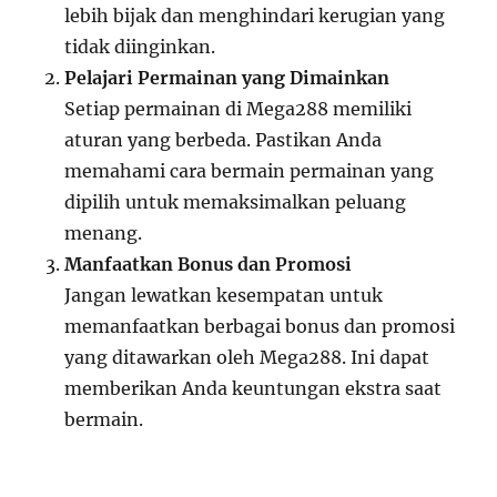
lebih bijak dan menghindari kerugian yang
tidak diinginkan.
Pelajari Permainan yang Dimainkan
Setiap permainan di Mega288 memiliki
aturan yang berbeda. Pastikan Anda
memahami cara bermain permainan yang
dipilih untuk memaksimalkan peluang
menang.
Manfaatkan Bonus dan Promosi
Jangan lewatkan kesempatan untuk
memanfaatkan berbagai bonus dan promosi
yang ditawarkan oleh Mega288. Ini dapat
memberikan Anda keuntungan ekstra saat
bermain.