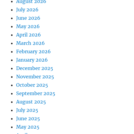
August 2026
July 2026
June 2026
May 2026
April 2026
March 2026
February 2026
January 2026
December 2025
November 2025
October 2025
September 2025
August 2025
July 2025
June 2025
May 2025