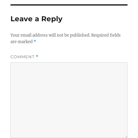
Leave a Reply
Your email address will not be published.
Required fields
are marked
*
COMMENT
*