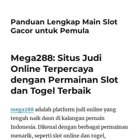
Panduan Lengkap Main Slot
Gacor untuk Pemula
Mega288: Situs Judi
Online Terpercaya
dengan Permainan Slot
dan Togel Terbaik
mega288
adalah platform judi online yang
tengah naik daun di kalangan pemain
Indonesia. Dikenal dengan berbagai permainan
menarik, seperti slot online dan togel,