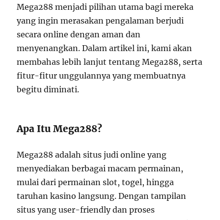
Mega288 menjadi pilihan utama bagi mereka
yang ingin merasakan pengalaman berjudi
secara online dengan aman dan
menyenangkan. Dalam artikel ini, kami akan
membahas lebih lanjut tentang Mega288, serta
fitur-fitur unggulannya yang membuatnya
begitu diminati.
Apa Itu Mega288?
Mega288 adalah situs judi online yang
menyediakan berbagai macam permainan,
mulai dari permainan slot, togel, hingga
taruhan kasino langsung. Dengan tampilan
situs yang user-friendly dan proses