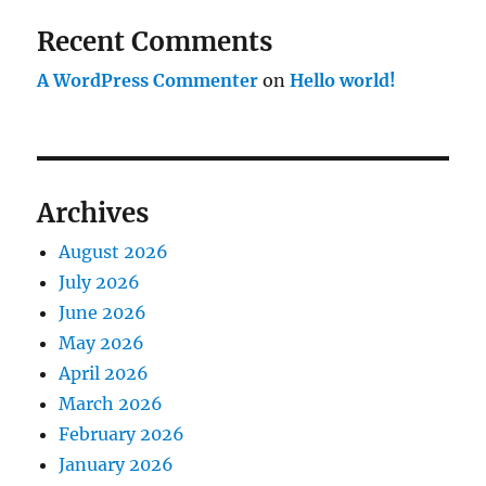
Recent Comments
A WordPress Commenter
on
Hello world!
Archives
August 2026
July 2026
June 2026
May 2026
April 2026
March 2026
February 2026
January 2026