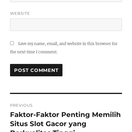
WEBSITE
Save my name, email, and website in this browser for
the next time I comment.
Post
PREVIOUS
navigation
Faktor-Faktor Penting Memilih
Previous
post:
Situs Slot Gacor yang