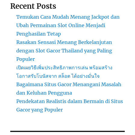
Recent Posts
Temukan Cara Mudah Menang Jackpot dan
Ubah Permainan Slot Online Menjadi
Penghasilan Tetap
Rasakan Sensasi Menang Berkelanjutan
dengan Slot Gacor Thailand yang Paling
Populer
เปิดเผยวิธีเพิ่มประสิทธิภาพการเล่น พร้อมสร้าง
โอกาสรับโบนัสจาก สล็อต ได้อย่างมั่นใจ
Bagaimana Situs Gacor Menangani Masalah
dan Keluhan Pengguna
Pendekatan Realistis dalam Bermain di Situs
Gacor yang Populer