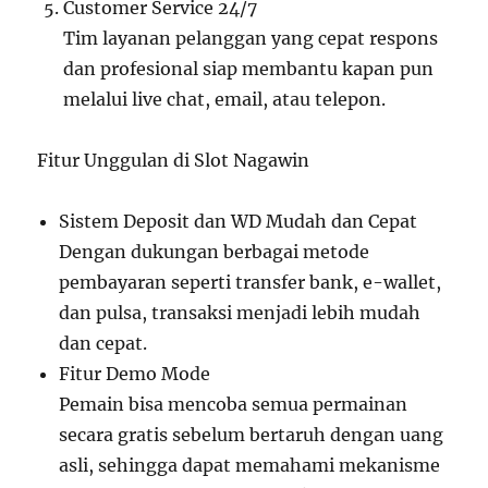
Customer Service 24/7
Tim layanan pelanggan yang cepat respons
dan profesional siap membantu kapan pun
melalui live chat, email, atau telepon.
Fitur Unggulan di Slot Nagawin
Sistem Deposit dan WD Mudah dan Cepat
Dengan dukungan berbagai metode
pembayaran seperti transfer bank, e-wallet,
dan pulsa, transaksi menjadi lebih mudah
dan cepat.
Fitur Demo Mode
Pemain bisa mencoba semua permainan
secara gratis sebelum bertaruh dengan uang
asli, sehingga dapat memahami mekanisme