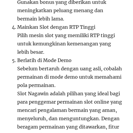
Gunakan bonus yang diberikan untuk
meningkatkan peluang menang dan
bermain lebih lama.
Mainkan Slot dengan RTP Tinggi
Pilih mesin slot yang memiliki RTP tinggi
untuk kemungkinan kemenangan yang
lebih besar.
Berlatih di Mode Demo
Sebelum bertaruh dengan uang asli, cobalah
permainan di mode demo untuk memahami
pola permainan.
Slot Nagawin adalah pilihan yang ideal bagi
para penggemar permainan slot online yang
mencari pengalaman bermain yang aman,
menyeluruh, dan menguntungkan. Dengan
beragam permainan yang ditawarkan, fitur