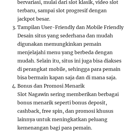
bervariasi, mulai dari slot klasik, video slot
terbaru, sampai slot progresif dengan
jackpot besar.
Tampilan User-Friendly dan Mobile Friendly
Desain situs yang sederhana dan mudah
digunakan memungkinkan pemain
menjelajahi menu yang berbeda dengan
mudah. Selain itu, situs ini juga bisa diakses
di perangkat mobile, sehingga para pemain
bisa bermain kapan saja dan di mana saja.
Bonus dan Promosi Menarik
Slot Nagawin sering memberikan berbagai
bonus menarik seperti bonus deposit,
cashback, free spin, dan promosi khusus
lainnya untuk meningkatkan peluang
kemenangan bagi para pemain.