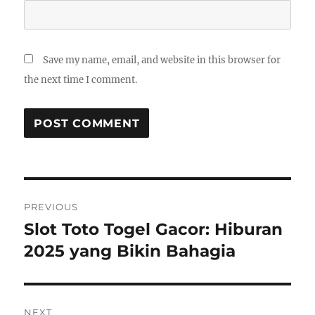
Save my name, email, and website in this browser for
the next time I comment.
Post
PREVIOUS
navigation
Slot Toto Togel Gacor: Hiburan
Previous
post:
2025 yang Bikin Bahagia
NEXT