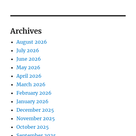
Archives
August 2026
July 2026
June 2026
May 2026
April 2026
March 2026
February 2026
January 2026
December 2025
November 2025
October 2025
September 2025