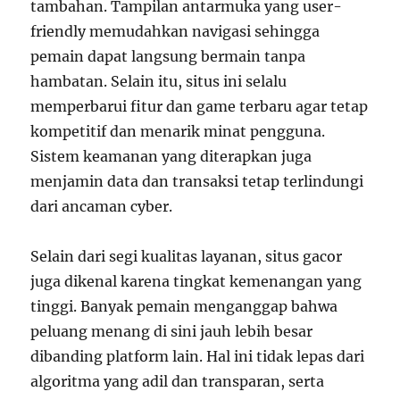
tambahan. Tampilan antarmuka yang user-
friendly memudahkan navigasi sehingga
pemain dapat langsung bermain tanpa
hambatan. Selain itu, situs ini selalu
memperbarui fitur dan game terbaru agar tetap
kompetitif dan menarik minat pengguna.
Sistem keamanan yang diterapkan juga
menjamin data dan transaksi tetap terlindungi
dari ancaman cyber.
Selain dari segi kualitas layanan, situs gacor
juga dikenal karena tingkat kemenangan yang
tinggi. Banyak pemain menganggap bahwa
peluang menang di sini jauh lebih besar
dibanding platform lain. Hal ini tidak lepas dari
algoritma yang adil dan transparan, serta