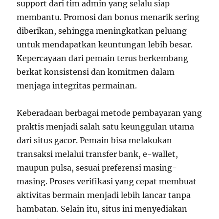
support dari tim admin yang selalu siap
membantu. Promosi dan bonus menarik sering
diberikan, sehingga meningkatkan peluang
untuk mendapatkan keuntungan lebih besar.
Kepercayaan dari pemain terus berkembang
berkat konsistensi dan komitmen dalam
menjaga integritas permainan.
Keberadaan berbagai metode pembayaran yang
praktis menjadi salah satu keunggulan utama
dari situs gacor. Pemain bisa melakukan
transaksi melalui transfer bank, e-wallet,
maupun pulsa, sesuai preferensi masing-
masing. Proses verifikasi yang cepat membuat
aktivitas bermain menjadi lebih lancar tanpa
hambatan. Selain itu, situs ini menyediakan