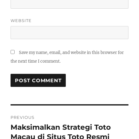
WEBSITE
Save my name, email, and website in this browser for
the next time I comment.
Post
PREVIOUS
navigation
Maksimalkan Strategi Toto
Previous
post:
Macau di Situs Toto Resmi