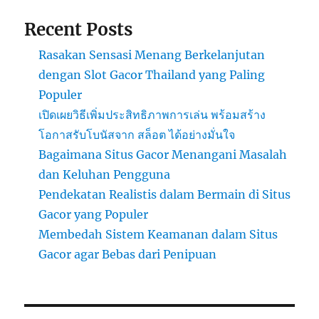
Recent Posts
Rasakan Sensasi Menang Berkelanjutan
dengan Slot Gacor Thailand yang Paling
Populer
เปิดเผยวิธีเพิ่มประสิทธิภาพการเล่น พร้อมสร้าง
โอกาสรับโบนัสจาก สล็อต ได้อย่างมั่นใจ
Bagaimana Situs Gacor Menangani Masalah
dan Keluhan Pengguna
Pendekatan Realistis dalam Bermain di Situs
Gacor yang Populer
Membedah Sistem Keamanan dalam Situs
Gacor agar Bebas dari Penipuan