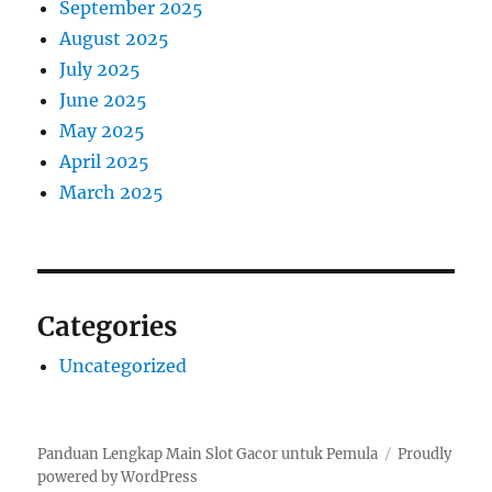
September 2025
August 2025
July 2025
June 2025
May 2025
April 2025
March 2025
Categories
Uncategorized
Panduan Lengkap Main Slot Gacor untuk Pemula
Proudly
powered by WordPress