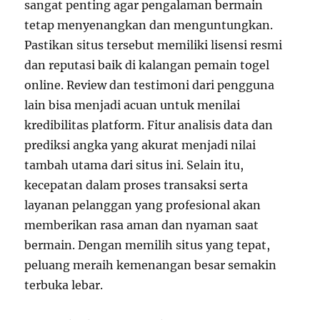
sangat penting agar pengalaman bermain
tetap menyenangkan dan menguntungkan.
Pastikan situs tersebut memiliki lisensi resmi
dan reputasi baik di kalangan pemain togel
online. Review dan testimoni dari pengguna
lain bisa menjadi acuan untuk menilai
kredibilitas platform. Fitur analisis data dan
prediksi angka yang akurat menjadi nilai
tambah utama dari situs ini. Selain itu,
kecepatan dalam proses transaksi serta
layanan pelanggan yang profesional akan
memberikan rasa aman dan nyaman saat
bermain. Dengan memilih situs yang tepat,
peluang meraih kemenangan besar semakin
terbuka lebar.