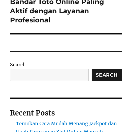
Bandar Toto Online Paling
Next
post:
Aktif dengan Layanan
Profesional
Search
SEARCH
Recent Posts
Temukan Cara Mudah Menang Jackpot dan
Ubah Permainan Slot Online Menjadi