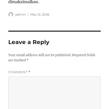
dimaksimalkan.
Author
Posted
admin
May 12, 2026
on
Leave a Reply
Your email address will not be published.
Required fields
are marked
*
COMMENT
*