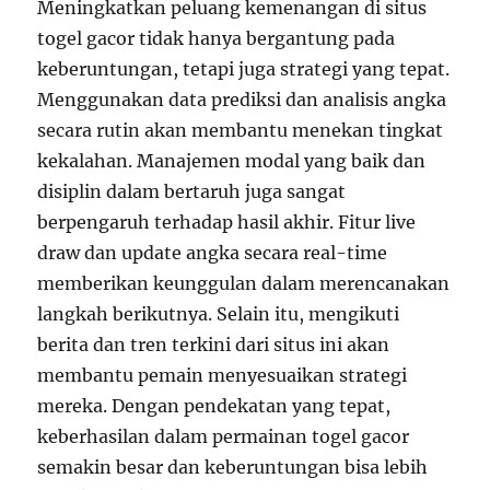
Meningkatkan peluang kemenangan di situs
togel gacor tidak hanya bergantung pada
keberuntungan, tetapi juga strategi yang tepat.
Menggunakan data prediksi dan analisis angka
secara rutin akan membantu menekan tingkat
kekalahan. Manajemen modal yang baik dan
disiplin dalam bertaruh juga sangat
berpengaruh terhadap hasil akhir. Fitur live
draw dan update angka secara real-time
memberikan keunggulan dalam merencanakan
langkah berikutnya. Selain itu, mengikuti
berita dan tren terkini dari situs ini akan
membantu pemain menyesuaikan strategi
mereka. Dengan pendekatan yang tepat,
keberhasilan dalam permainan togel gacor
semakin besar dan keberuntungan bisa lebih