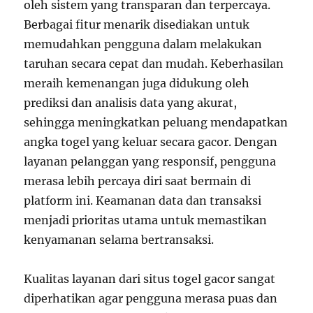
oleh sistem yang transparan dan terpercaya.
Berbagai fitur menarik disediakan untuk
memudahkan pengguna dalam melakukan
taruhan secara cepat dan mudah. Keberhasilan
meraih kemenangan juga didukung oleh
prediksi dan analisis data yang akurat,
sehingga meningkatkan peluang mendapatkan
angka togel yang keluar secara gacor. Dengan
layanan pelanggan yang responsif, pengguna
merasa lebih percaya diri saat bermain di
platform ini. Keamanan data dan transaksi
menjadi prioritas utama untuk memastikan
kenyamanan selama bertransaksi.
Kualitas layanan dari situs togel gacor sangat
diperhatikan agar pengguna merasa puas dan