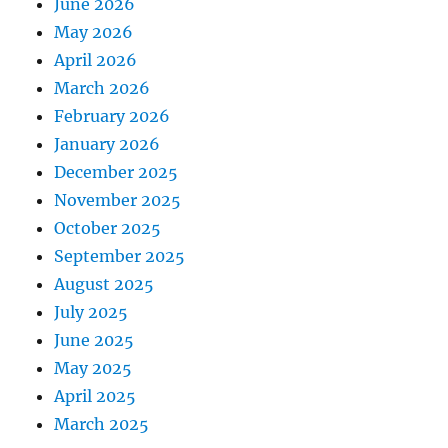
June 2026
May 2026
April 2026
March 2026
February 2026
January 2026
December 2025
November 2025
October 2025
September 2025
August 2025
July 2025
June 2025
May 2025
April 2025
March 2025