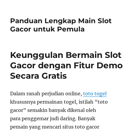
Panduan Lengkap Main Slot
Gacor untuk Pemula
Keunggulan Bermain Slot
Gacor dengan Fitur Demo
Secara Gratis
Dalam ranah perjudian online,
toto togel
khususnya permainan togel, istilah “toto
gacor” semakin banyak dikenal oleh
para penggemar judi daring. Banyak
pemain yang mencari situs toto gacor