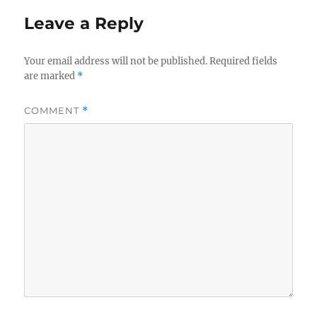
Leave a Reply
Your email address will not be published.
Required fields
are marked
*
COMMENT
*