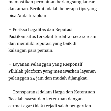
memastikan permainan berlangsung lancar
dan aman. Berikut adalah beberapa tips yang
bisa Anda terapkan:
– Periksa Legalitas dan Reputasi
Pastikan situs tersebut terdaftar secara resmi
dan memiliki reputasi yang baik di
kalangan para pemain.
– Layanan Pelanggan yang Responsif
Pilihlah platform yang menawarkan layanan
pelanggan 24 jam dan mudah dijangkau.
– Transparansi dalam Harga dan Ketentuan
Bacalah syarat dan ketentuan dengan
cermat agar tidak terjadi salah pengertian.