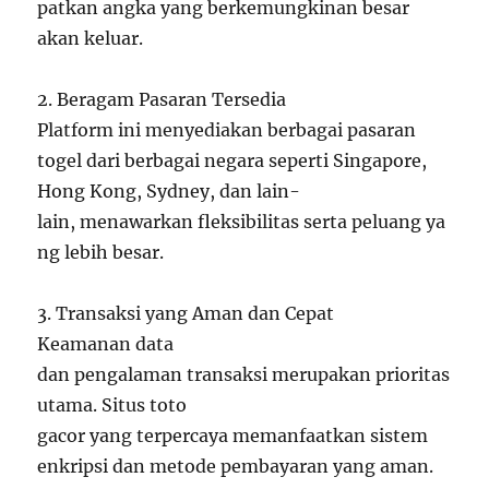
patkan angka yang berkemungkinan besar
akan keluar.
2. Beragam Pasaran Tersedia
Platform ini menyediakan berbagai pasaran
togel dari berbagai negara seperti Singapore,
Hong Kong, Sydney, dan lain-
lain, menawarkan fleksibilitas serta peluang ya
ng lebih besar.
3. Transaksi yang Aman dan Cepat
Keamanan data
dan pengalaman transaksi merupakan prioritas
utama. Situs toto
gacor yang terpercaya memanfaatkan sistem
enkripsi dan metode pembayaran yang aman.