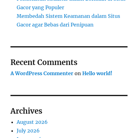
Gacor yang Populer
Membedah Sistem Keamanan dalam Situs
Gacor agar Bebas dari Penipuan
Recent Comments
A WordPress Commenter
on
Hello world!
Archives
August 2026
July 2026