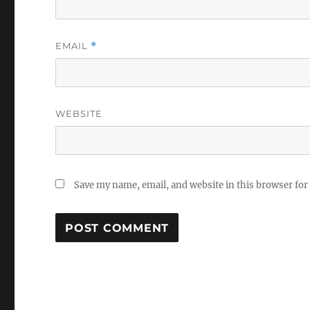
EMAIL
*
WEBSITE
Save my name, email, and website in this browser for