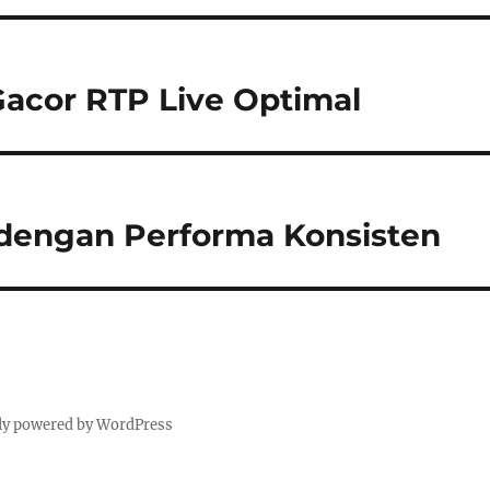
Gacor RTP Live Optimal
dengan Performa Konsisten
ly powered by WordPress