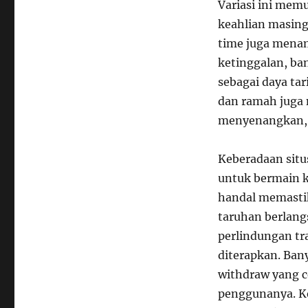
Variasi ini mem
keahlian masing-
time juga menam
ketinggalan, ba
sebagai daya tar
dan ramah juga
menyenangkan, m
Keberadaan situ
untuk bermain k
handal memastik
taruhan berlang
perlindungan tra
diterapkan. Bany
withdraw yang c
penggunanya. K