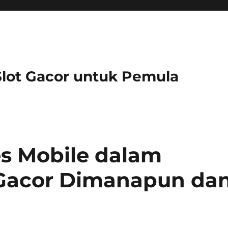
lot Gacor untuk Pemula
s Mobile dalam
 Gacor Dimanapun da