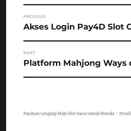
Post
PREVIOUS
navigation
Akses Login Pay4D Slot 
Previous
post:
NEXT
Platform Mahjong Ways 
Next
post:
Panduan Lengkap Main Slot Gacor untuk Pemula
Proud