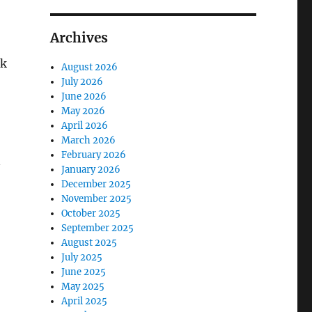
Archives
ik
August 2026
July 2026
June 2026
May 2026
April 2026
March 2026
February 2026
n
January 2026
December 2025
November 2025
October 2025
September 2025
August 2025
July 2025
June 2025
May 2025
April 2025