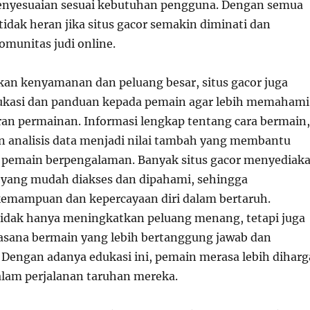
yesuaian sesuai kebutuhan pengguna. Dengan semua
tidak heran jika situs gacor semakin diminati dan
omunitas judi online.
an kenyamanan dan peluang besar, situs gacor juga
kasi dan panduan kepada pemain agar lebih memahami
uran permainan. Informasi lengkap tentang cara bermain,
n analisis data menjadi nilai tambah yang membantu
pemain berpengalaman. Banyak situs gacor menyediak
 yang mudah diakses dan dipahami, sehingga
emampuan dan kepercayaan diri dalam bertaruh.
tidak hanya meningkatkan peluang menang, tetapi juga
sana bermain yang lebih bertanggung jawab dan
engan adanya edukasi ini, pemain merasa lebih diharg
lam perjalanan taruhan mereka.