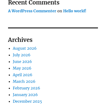
Recent Comments
A WordPress Commenter
on
Hello world!
Archives
August 2026
July 2026
June 2026
May 2026
April 2026
March 2026
February 2026
January 2026
December 2025