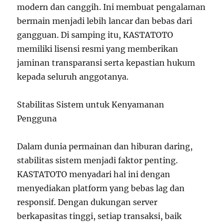
modern dan canggih. Ini membuat pengalaman
bermain menjadi lebih lancar dan bebas dari
gangguan. Di samping itu, KASTATOTO
memiliki lisensi resmi yang memberikan
jaminan transparansi serta kepastian hukum
kepada seluruh anggotanya.
Stabilitas Sistem untuk Kenyamanan
Pengguna
Dalam dunia permainan dan hiburan daring,
stabilitas sistem menjadi faktor penting.
KASTATOTO menyadari hal ini dengan
menyediakan platform yang bebas lag dan
responsif. Dengan dukungan server
berkapasitas tinggi, setiap transaksi, baik