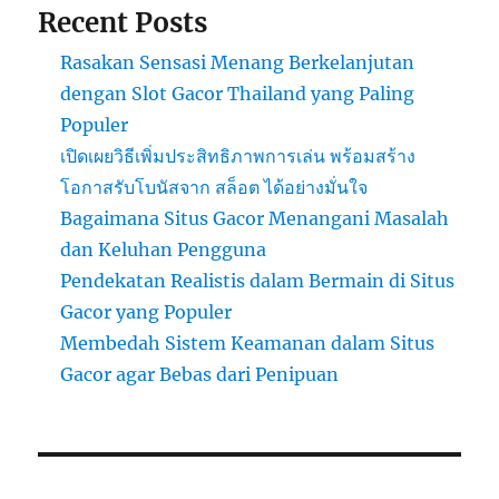
Recent Posts
Rasakan Sensasi Menang Berkelanjutan
dengan Slot Gacor Thailand yang Paling
Populer
เปิดเผยวิธีเพิ่มประสิทธิภาพการเล่น พร้อมสร้าง
โอกาสรับโบนัสจาก สล็อต ได้อย่างมั่นใจ
Bagaimana Situs Gacor Menangani Masalah
dan Keluhan Pengguna
Pendekatan Realistis dalam Bermain di Situs
Gacor yang Populer
Membedah Sistem Keamanan dalam Situs
Gacor agar Bebas dari Penipuan