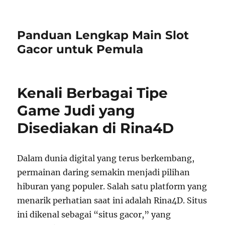
Panduan Lengkap Main Slot
Gacor untuk Pemula
Kenali Berbagai Tipe
Game Judi yang
Disediakan di Rina4D
Dalam dunia digital yang terus berkembang,
permainan daring semakin menjadi pilihan
hiburan yang populer. Salah satu platform yang
menarik perhatian saat ini adalah Rina4D. Situs
ini dikenal sebagai “situs gacor,” yang