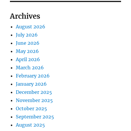
Archives
August 2026
July 2026
June 2026
May 2026
April 2026
March 2026
February 2026
January 2026
December 2025
November 2025
October 2025
September 2025
August 2025