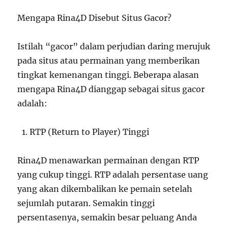
Mengapa Rina4D Disebut Situs Gacor?
Istilah “gacor” dalam perjudian daring merujuk
pada situs atau permainan yang memberikan
tingkat kemenangan tinggi. Beberapa alasan
mengapa Rina4D dianggap sebagai situs gacor
adalah:
RTP (Return to Player) Tinggi
Rina4D menawarkan permainan dengan RTP
yang cukup tinggi. RTP adalah persentase uang
yang akan dikembalikan ke pemain setelah
sejumlah putaran. Semakin tinggi
persentasenya, semakin besar peluang Anda