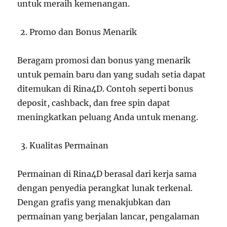
untuk meraih kemenangan.
Promo dan Bonus Menarik
Beragam promosi dan bonus yang menarik
untuk pemain baru dan yang sudah setia dapat
ditemukan di Rina4D. Contoh seperti bonus
deposit, cashback, dan free spin dapat
meningkatkan peluang Anda untuk menang.
Kualitas Permainan
Permainan di Rina4D berasal dari kerja sama
dengan penyedia perangkat lunak terkenal.
Dengan grafis yang menakjubkan dan
permainan yang berjalan lancar, pengalaman