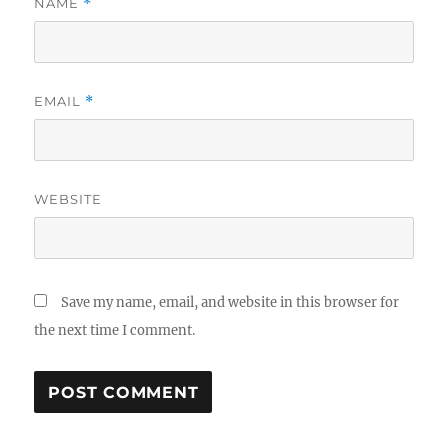
NAME
*
EMAIL
*
WEBSITE
Save my name, email, and website in this browser for
the next time I comment.