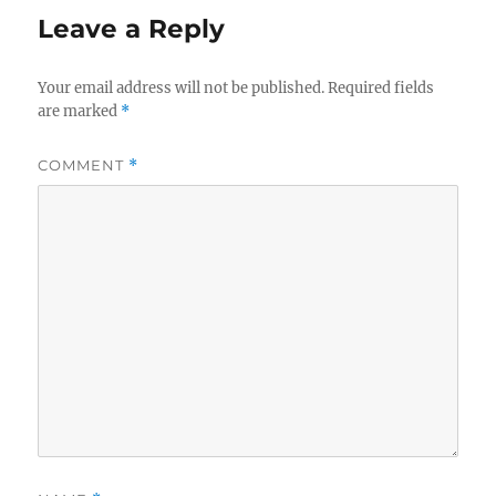
Leave a Reply
Your email address will not be published.
Required fields
are marked
*
COMMENT
*