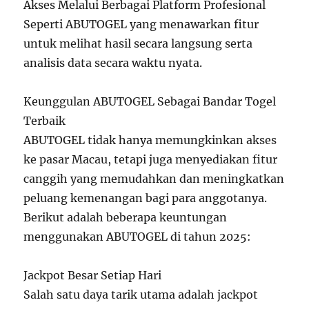
Akses Melalui Berbagai Platform Profesional
Seperti ABUTOGEL yang menawarkan fitur
untuk melihat hasil secara langsung serta
analisis data secara waktu nyata.
Keunggulan ABUTOGEL Sebagai Bandar Togel
Terbaik
ABUTOGEL tidak hanya memungkinkan akses
ke pasar Macau, tetapi juga menyediakan fitur
canggih yang memudahkan dan meningkatkan
peluang kemenangan bagi para anggotanya.
Berikut adalah beberapa keuntungan
menggunakan ABUTOGEL di tahun 2025:
Jackpot Besar Setiap Hari
Salah satu daya tarik utama adalah jackpot