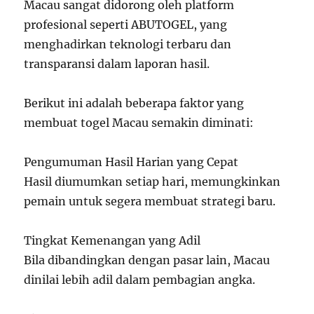
Macau sangat didorong oleh platform
profesional seperti ABUTOGEL, yang
menghadirkan teknologi terbaru dan
transparansi dalam laporan hasil.
Berikut ini adalah beberapa faktor yang
membuat togel Macau semakin diminati:
Pengumuman Hasil Harian yang Cepat
Hasil diumumkan setiap hari, memungkinkan
pemain untuk segera membuat strategi baru.
Tingkat Kemenangan yang Adil
Bila dibandingkan dengan pasar lain, Macau
dinilai lebih adil dalam pembagian angka.