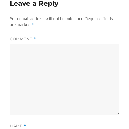
Leave a Reply
Your email address will not be published.
Required fields
are marked
*
COMMENT
*
NAME
*