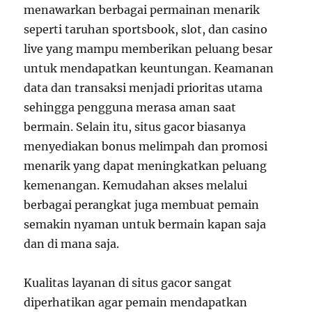
menawarkan berbagai permainan menarik
seperti taruhan sportsbook, slot, dan casino
live yang mampu memberikan peluang besar
untuk mendapatkan keuntungan. Keamanan
data dan transaksi menjadi prioritas utama
sehingga pengguna merasa aman saat
bermain. Selain itu, situs gacor biasanya
menyediakan bonus melimpah dan promosi
menarik yang dapat meningkatkan peluang
kemenangan. Kemudahan akses melalui
berbagai perangkat juga membuat pemain
semakin nyaman untuk bermain kapan saja
dan di mana saja.
Kualitas layanan di situs gacor sangat
diperhatikan agar pemain mendapatkan