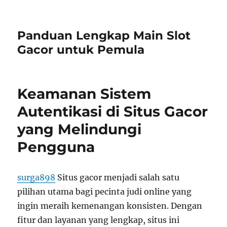
Panduan Lengkap Main Slot
Gacor untuk Pemula
Keamanan Sistem
Autentikasi di Situs Gacor
yang Melindungi
Pengguna
surga898
Situs gacor menjadi salah satu
pilihan utama bagi pecinta judi online yang
ingin meraih kemenangan konsisten. Dengan
fitur dan layanan yang lengkap, situs ini