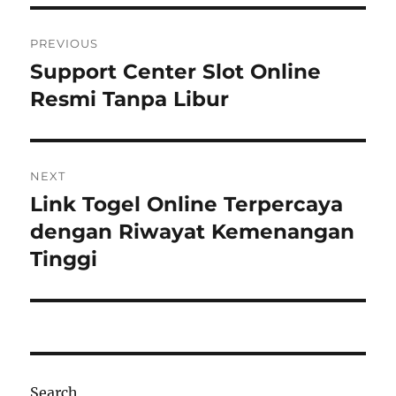
Post
PREVIOUS
navigation
Support Center Slot Online
Previous
post:
Resmi Tanpa Libur
NEXT
Link Togel Online Terpercaya
Next
post:
dengan Riwayat Kemenangan
Tinggi
Search