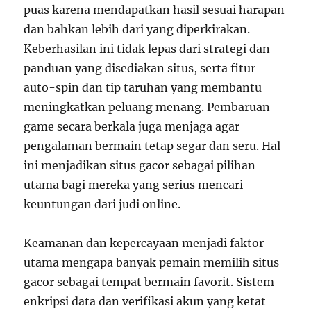
puas karena mendapatkan hasil sesuai harapan
dan bahkan lebih dari yang diperkirakan.
Keberhasilan ini tidak lepas dari strategi dan
panduan yang disediakan situs, serta fitur
auto-spin dan tip taruhan yang membantu
meningkatkan peluang menang. Pembaruan
game secara berkala juga menjaga agar
pengalaman bermain tetap segar dan seru. Hal
ini menjadikan situs gacor sebagai pilihan
utama bagi mereka yang serius mencari
keuntungan dari judi online.
Keamanan dan kepercayaan menjadi faktor
utama mengapa banyak pemain memilih situs
gacor sebagai tempat bermain favorit. Sistem
enkripsi data dan verifikasi akun yang ketat