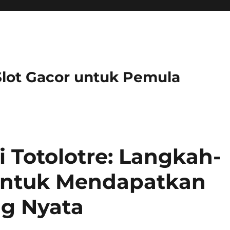
lot Gacor untuk Pemula
 Totolotre: Langkah-
untuk Mendapatkan
g Nyata