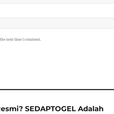
 the next time I comment.
 Resmi? SEDAPTOGEL Adalah