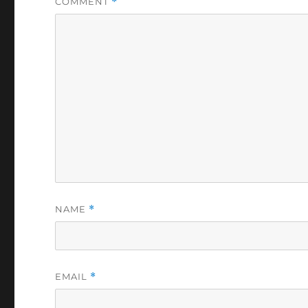
COMMENT
*
NAME
*
EMAIL
*