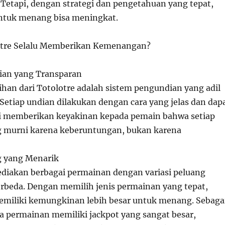
Tetapi, dengan strategi dan pengetahuan yang tepat,
tuk menang bisa meningkat.
tre Selalu Memberikan Kemenangan?
ian yang Transparan
ihan dari Totolotre adalah sistem pengundian yang adil
 Setiap undian dilakukan dengan cara yang jelas dan dap
ini memberikan keyakinan kepada pemain bahwa setiap
 murni karena keberuntungan, bukan karena
 yang Menarik
diakan berbagai permainan dengan variasi peluang
beda. Dengan memilih jenis permainan yang tepat,
miliki kemungkinan lebih besar untuk menang. Sebaga
a permainan memiliki jackpot yang sangat besar,