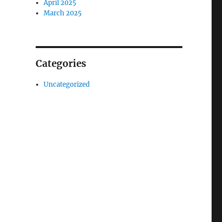
April 2025
March 2025
Categories
Uncategorized