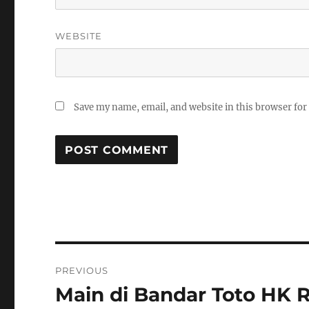
WEBSITE
Save my name, email, and website in this browser for
Post
PREVIOUS
navigation
Main di Bandar Toto HK
Previous