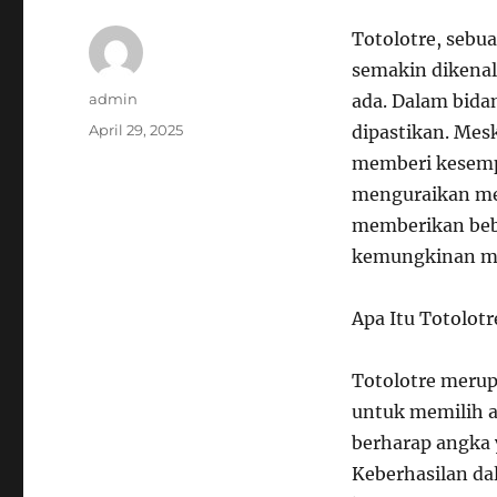
Totolotre, sebu
semakin dikenal
Author
admin
ada. Dalam bidan
Posted
April 29, 2025
dipastikan. Mes
on
memberi kesempa
menguraikan men
memberikan bebe
kemungkinan m
Apa Itu Totolotr
Totolotre merup
untuk memilih 
berharap angka 
Keberhasilan da