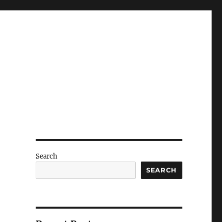
Search
SEARCH