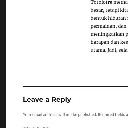
Totolotre mema
besar, tetapi ki
bentuk hiburan
permainan, dan 
meningkatkan p
harapan dan kes
utama. Jadi, se
Leave a Reply
Your email address will not be published.
Required fields