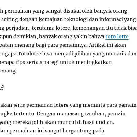
ah permainan yang sangat disukai oleh banyak orang,
 seiring dengan kemajuan teknologi dan informasi yang
g perjudian, terutama lotere, kemenangan itu tidak bis
kipun demikian, banyak orang yakin bahwa
toto lotre
tan menang bagi para pemainnya. Artikel ini akan
gapa Totolotre bisa menjadi pilihan yang menarik dan
rapa tips serta strategi untuk meningkatkan
enang.
e?
akan jenis permainan lotere yang meminta para pemain
angka tertentu. Dengan memasang taruhan, pemain
yang mereka pilih akan muncul di hasil undian.
lam permainan ini sangat bergantung pada