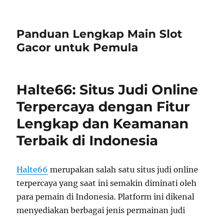
Panduan Lengkap Main Slot
Gacor untuk Pemula
Halte66: Situs Judi Online
Terpercaya dengan Fitur
Lengkap dan Keamanan
Terbaik di Indonesia
Halte66
merupakan salah satu situs judi online
terpercaya yang saat ini semakin diminati oleh
para pemain di Indonesia. Platform ini dikenal
menyediakan berbagai jenis permainan judi