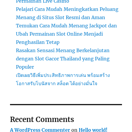
Permainan Live Casino
Pelajari Cara Mudah Meningkatkan Peluang
Menang di Situs Slot Resmi dan Aman
Temukan Cara Mudah Menang Jackpot dan
Ubah Permainan Slot Online Menjadi
Penghasilan Tetap
Rasakan Sensasi Menang Berkelanjutan
dengan Slot Gacor Thailand yang Paling
Populer
เปิดเผยวิธีเพิ่มประสิทธิภาพการเล่น พร้อมสร้าง
โอกาสรับโบนัสจาก สล็อต ได้อย่างมั่นใจ
Recent Comments
A WordPress Commenter
on
Hello world!