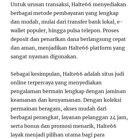
Untuk urusan transaksi, Halte66 menyediakan
berbagai metode pembayaran yang lengkap
dan mudah, mulai dari transfer bank lokal, e-
wallet populer, hingga pulsa telepon. Proses
deposit dan penarikan dana berlangsung cepat
dan aman, menjadikan Halte66 platform yang
sangat nyaman digunakan.
Sebagai kesimpulan, Halte66 adalah situs judi
online terpercaya yang menyediakan
pengalaman bermain lengkap dengan jaminan
keamanan dan kenyamanan. Dengan koleksi
permainan beragam, akses mudah dari
berbagai perangkat, layanan pelanggan 24 jam,
serta bonus dan promosi menarik, Halte66
layak menjadi pilihan utama bagi para