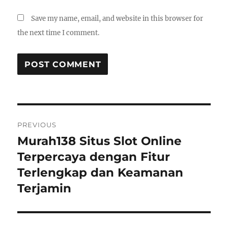
Save my name, email, and website in this browser for
the next time I comment.
Post
PREVIOUS
navigation
Murah138 Situs Slot Online
Previous
post:
Terpercaya dengan Fitur
Terlengkap dan Keamanan
Terjamin