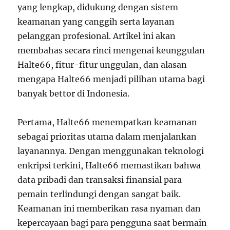
yang lengkap, didukung dengan sistem
keamanan yang canggih serta layanan
pelanggan profesional. Artikel ini akan
membahas secara rinci mengenai keunggulan
Halte66, fitur-fitur unggulan, dan alasan
mengapa Halte66 menjadi pilihan utama bagi
banyak bettor di Indonesia.
Pertama, Halte66 menempatkan keamanan
sebagai prioritas utama dalam menjalankan
layanannya. Dengan menggunakan teknologi
enkripsi terkini, Halte66 memastikan bahwa
data pribadi dan transaksi finansial para
pemain terlindungi dengan sangat baik.
Keamanan ini memberikan rasa nyaman dan
kepercayaan bagi para pengguna saat bermain