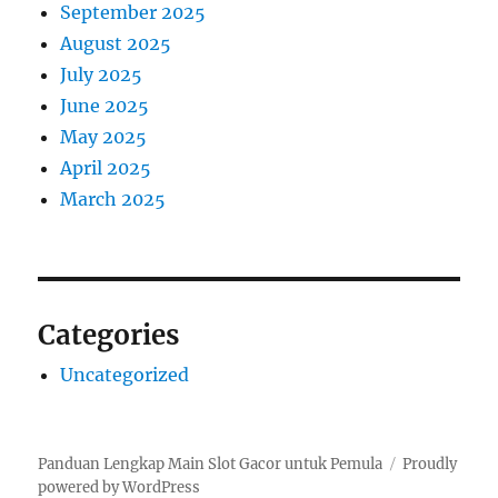
September 2025
August 2025
July 2025
June 2025
May 2025
April 2025
March 2025
Categories
Uncategorized
Panduan Lengkap Main Slot Gacor untuk Pemula
Proudly
powered by WordPress