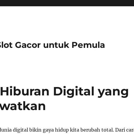
lot Gacor untuk Pemula
iburan Digital yang
ewatkan
ia digital bikin gaya hidup kita berubah total. Dari car