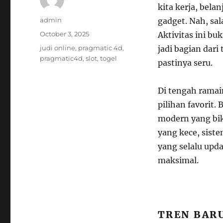
kita kerja, bela
Author
admin
gadget. Nah, sa
Posted
October 3, 2025
Aktivitas ini b
on
Tags
judi online
,
pragmatic 4d
,
jadi bagian dari
pragmatic4d
,
slot
,
togel
pastinya seru.
Di tengah rama
pilihan favorit.
modern yang bik
yang kece, sist
yang selalu upd
maksimal.
TREN BARU