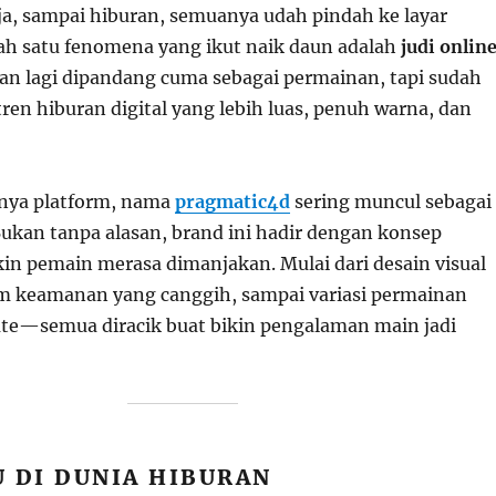
nja, sampai hiburan, semuanya udah pindah ke layar
lah satu fenomena yang ikut naik daun adalah
judi onlin
ukan lagi dipandang cuma sebagai permainan, tapi sudah
 tren hiburan digital yang lebih luas, penuh warna, dan
inya platform, nama
pragmatic4d
sering muncul sebagai
 Bukan tanpa alasan, brand ini hadir dengan konsep
in pemain merasa dimanjakan. Mulai dari desain visual
em keamanan yang canggih, sampai variasi permainan
ate—semua diracik buat bikin pengalaman main jadi
 DI DUNIA HIBURAN