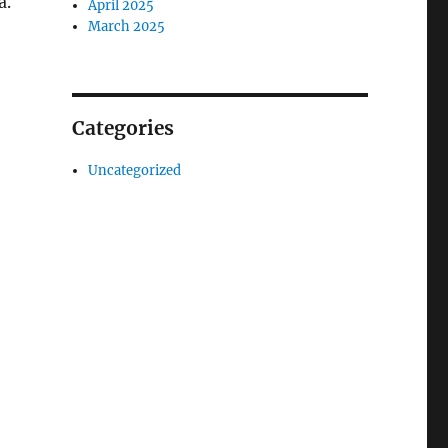
a.
April 2025
March 2025
Categories
Uncategorized