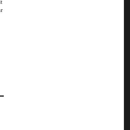
it
ar