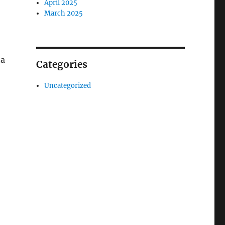
April 2025
March 2025
ta
Categories
Uncategorized