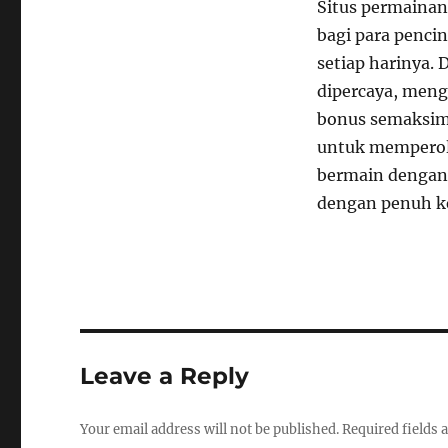
Situs permainan
bagi para penci
setiap harinya.
dipercaya, men
bonus semaksim
untuk memperole
bermain dengan
dengan penuh k
Leave a Reply
Your email address will not be published.
Required fields