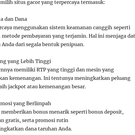
ilih situs gacor yang terpercaya termasuk:
ta dan Dana
ercaya menggunakan sistem keamanan canggih seperti
n metode pembayaran yang terjamin. Hal ini menjaga da
a Anda dari segala bentuk penipuan.
ng yang Lebih Tinggi
mnya memiliki RTP yang tinggi dan mesin yang
kan kemenangan. Ini tentunya meningkatkan peluang
ih jackpot atau kemenangan besar.
omosi yang Berlimpah
k memberikan bonus menarik seperti bonus deposit,
n gratis, serta promosi rutin
ingkatkan dana taruhan Anda.