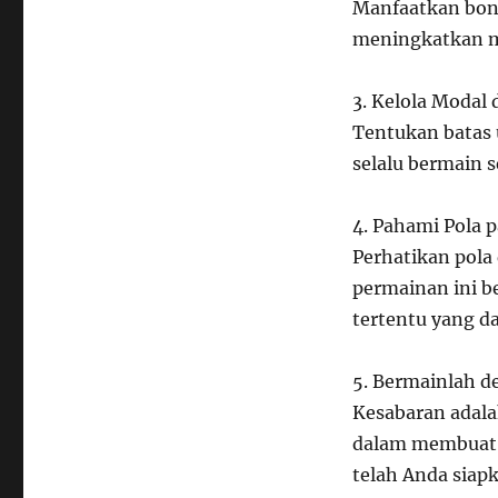
Manfaatkan bonu
meningkatkan m
3. Kelola Modal
Tentukan batas 
selalu bermain 
4. Pahami Pola 
Perhatikan pola
permainan ini b
tertentu yang d
5. Bermainlah d
Kesabaran adala
dalam membuat k
telah Anda siap