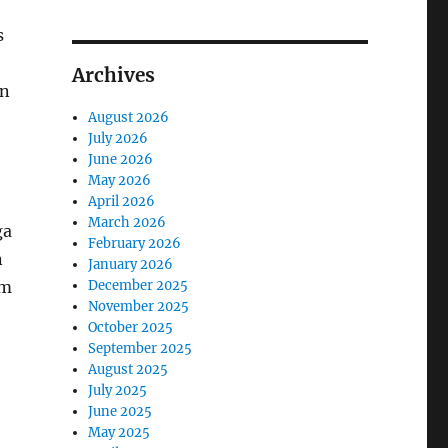
s
Archives
in
August 2026
July 2026
June 2026
h
May 2026
April 2026
March 2026
ga
February 2026
n
January 2026
am
December 2025
November 2025
October 2025
September 2025
August 2025
July 2025
June 2025
May 2025