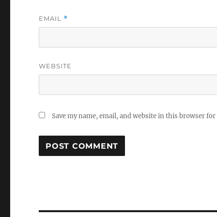
EMAIL
*
WEBSITE
Save my name, email, and website in this browser for