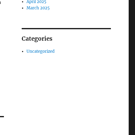
a
April 2025
March 2025
Categories
Uncategorized