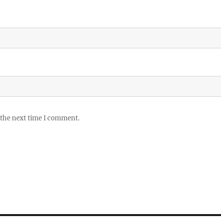
 the next time I comment.