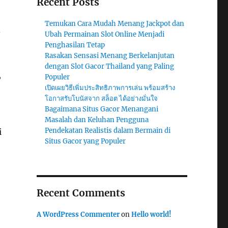
Recent Posts
Temukan Cara Mudah Menang Jackpot dan
-
Ubah Permainan Slot Online Menjadi
Penghasilan Tetap
Rasakan Sensasi Menang Berkelanjutan
dengan Slot Gacor Thailand yang Paling
,
Populer
เปิดเผยวิธีเพิ่มประสิทธิภาพการเล่น พร้อมสร้าง
โอกาสรับโบนัสจาก สล็อต ได้อย่างมั่นใจ
Bagaimana Situs Gacor Menangani
Masalah dan Keluhan Pengguna
Pendekatan Realistis dalam Bermain di
i
Situs Gacor yang Populer
Recent Comments
A WordPress Commenter
on
Hello world!