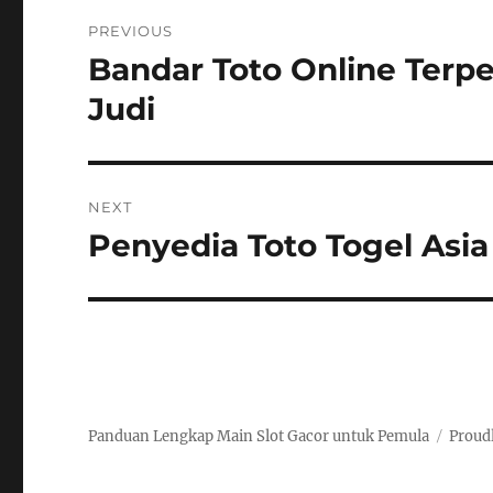
Post
PREVIOUS
navigation
Bandar Toto Online Terp
Previous
post:
Judi
NEXT
Penyedia Toto Togel Asi
Next
post:
Panduan Lengkap Main Slot Gacor untuk Pemula
Proud