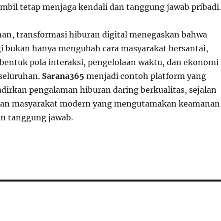
mbil tetap menjaga kendali dan tanggung jawab pribadi.
han, transformasi hiburan digital menegaskan bahwa
gi bukan hanya mengubah cara masyarakat bersantai,
bentuk pola interaksi, pengelolaan waktu, dan ekonomi
eseluruhan.
Sarana365
menjadi contoh platform yang
dirkan pengalaman hiburan daring berkualitas, sejalan
han masyarakat modern yang mengutamakan keamanan
n tanggung jawab.