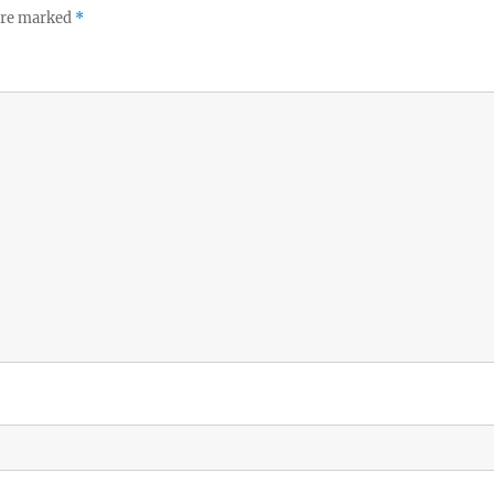
 are marked
*