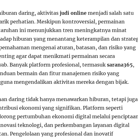
iburan daring, aktivitas
judi online
menjadi salah satu
rik perhatian. Meskipun kontroversial, permainan
 taruhan ini menunjukkan tren meningkatnya minat
adap hiburan yang menantang keterampilan dan strateg
pemahaman mengenai aturan, batasan, dan risiko yang
penting agar dapat menikmati permainan secara
ab. Banyak platform profesional, termasuk
sarana365
,
nduan bermain dan fitur manajemen risiko yang
una mengendalikan aktivitas mereka dengan bijak.
nan daring tidak hanya menawarkan hiburan, tetapi juga
ribusi ekonomi yang signifikan. Platform seperti
rong pertumbuhan ekonomi digital melalui penciptaa
 inovasi teknologi, dan perkembangan layanan digital
an. Pengelolaan yang profesional dan inovatif