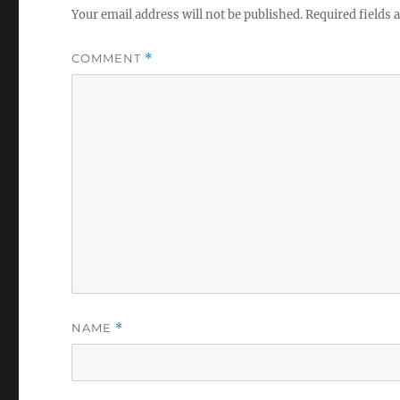
Your email address will not be published.
Required fields
COMMENT
*
NAME
*