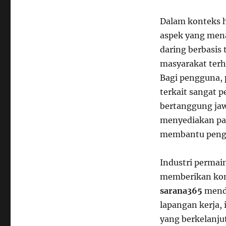
Dalam konteks h
aspek yang mena
daring berbasis
masyarakat terh
Bagi pengguna, 
terkait sangat 
bertanggung jaw
menyediakan pa
membantu pengg
Industri permai
memberikan kont
sarana365
mendo
lapangan kerja,
yang berkelanjut