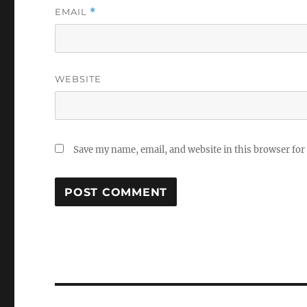
EMAIL
*
WEBSITE
Save my name, email, and website in this browser for
Post