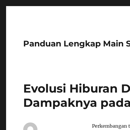
Panduan Lengkap Main S
Evolusi Hiburan D
Dampaknya pada
Perkembangan te