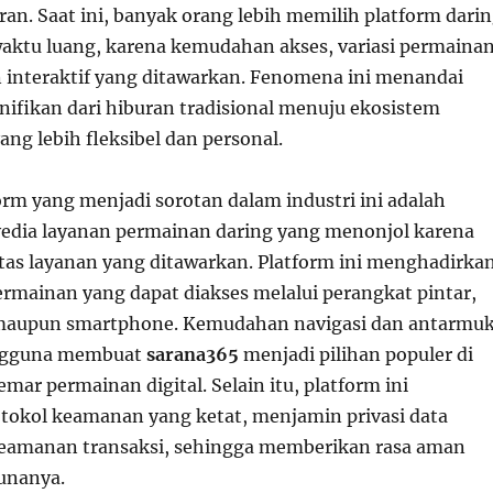
an. Saat ini, banyak orang lebih memilih platform dari
aktu luang, karena kemudahan akses, variasi permainan
interaktif yang ditawarkan. Fenomena ini menandai
nifikan dari hiburan tradisional menuju ekosistem
yang lebih fleksibel dan personal.
orm yang menjadi sorotan dalam industri ini adalah
yedia layanan permainan daring yang menonjol karena
litas layanan yang ditawarkan. Platform ini menghadirka
ermainan yang dapat diakses melalui perangkat pintar,
maupun smartphone. Kemudahan navigasi dan antarmu
ngguna membuat
sarana365
menjadi pilihan populer di
ar permainan digital. Selain itu, platform ini
okol keamanan yang ketat, menjamin privasi data
eamanan transaksi, sehingga memberikan rasa aman
unanya.