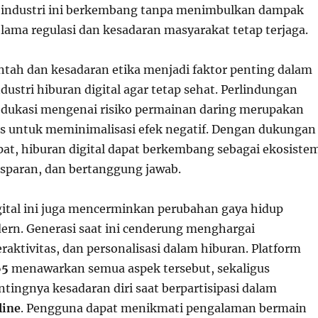
ndustri ini berkembang tanpa menimbulkan dampak
selama regulasi dan kesadaran masyarakat tetap terjaga.
ntah dan kesadaran etika menjadi faktor penting dalam
ustri hiburan digital agar tetap sehat. Perlindungan
dukasi mengenai risiko permainan daring merupakan
is untuk meminimalisasi efek negatif. Dengan dukungan
epat, hiburan digital dapat berkembang sebagai ekosiste
sparan, dan bertanggung jawab.
gital ini juga mencerminkan perubahan gaya hidup
rn. Generasi saat ini cenderung menghargai
teraktivitas, dan personalisasi dalam hiburan. Platform
65
menawarkan semua aspek tersebut, sekaligus
ingnya kesadaran diri saat berpartisipasi dalam
line
. Pengguna dapat menikmati pengalaman bermain