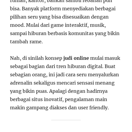
rumah, kantor, bahkan sambil rebahan pun
bisa. Banyak platform menyediakan berbagai
pilihan seru yang bisa disesuaikan dengan
mood. Mulai dari game interaktif, musik,
sampai hiburan berbasis komunitas yang bikin
tambah rame.
Nah, di sinilah konsep
judi online
mulai masuk
sebagai bagian dari tren hiburan digital. Buat
sebagian orang, ini jadi cara seru menyalurkan
adrenalin sekaligus mencari sensasi menang
yang bikin puas. Apalagi dengan hadirnya
berbagai situs inovatif, pengalaman main
makin gampang diakses dan user friendly.