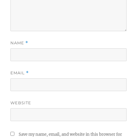
NAME
*
EMAIL
*
WEBSITE
Save my name, email, and website in this browser for