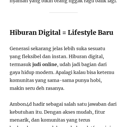
nyaman yang bikin orang nggak ragu balik lagi.
Hiburan Digital = Lifestyle Baru
Generasi sekarang jelas lebih suka sesuatu
yang fleksibel dan instan. Hiburan digital,
termasuk
judi online
, udah jadi bagian dari
gaya hidup modern. Apalagi kalau bisa ketemu
komunitas yang sama-sama punya hobi,
makin seru deh rasanya.
Ambon4d hadir sebagai salah satu jawaban dari
kebutuhan itu. Dengan akses mudah, fitur
menarik, dan komunitas yang terus