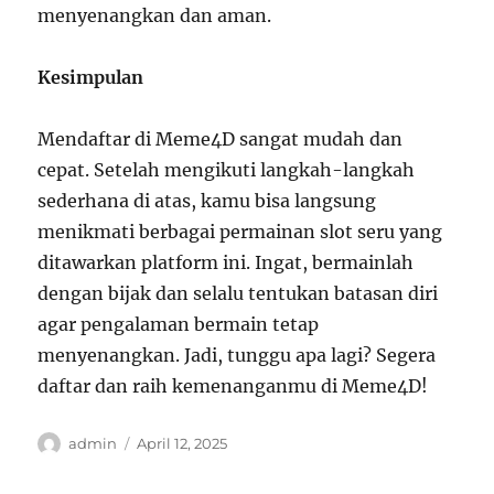
menyenangkan dan aman.
Kesimpulan
Mendaftar di Meme4D sangat mudah dan
cepat. Setelah mengikuti langkah-langkah
sederhana di atas, kamu bisa langsung
menikmati berbagai permainan slot seru yang
ditawarkan platform ini. Ingat, bermainlah
dengan bijak dan selalu tentukan batasan diri
agar pengalaman bermain tetap
menyenangkan. Jadi, tunggu apa lagi? Segera
daftar dan raih kemenanganmu di Meme4D!
Author
Posted
admin
April 12, 2025
on