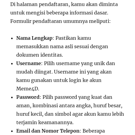
Di halaman pendaftaran, kamu akan diminta
untuk mengisi beberapa informasi dasar.
Formulir pendaftaran umumnya meliputi:
Nama Lengkap
: Pastikan kamu
memasukkan nama asli sesuai dengan
dokumen identitas.
Username
: Pilih username yang unik dan
mudah diingat. Username ini yang akan
kamu gunakan untuk login ke akun
Meme4D.
Password
: Pilih password yang kuat dan
aman, kombinasi antara angka, huruf besar,
huruf kecil, dan simbol agar akun kamu lebih
terjamin keamanannya.
Email dan Nomor Telepon
: Beberapa