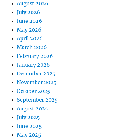
August 2026
July 2026
June 2026
May 2026
April 2026
March 2026
February 2026
January 2026
December 2025
November 2025
October 2025
September 2025
August 2025
July 2025
June 2025
May 2025