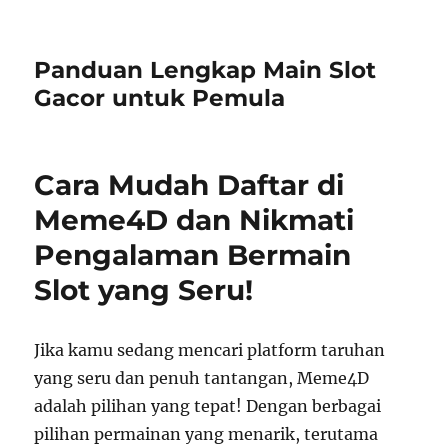
Panduan Lengkap Main Slot
Gacor untuk Pemula
Cara Mudah Daftar di
Meme4D dan Nikmati
Pengalaman Bermain
Slot yang Seru!
Jika kamu sedang mencari platform taruhan
yang seru dan penuh tantangan, Meme4D
adalah pilihan yang tepat! Dengan berbagai
pilihan permainan yang menarik, terutama