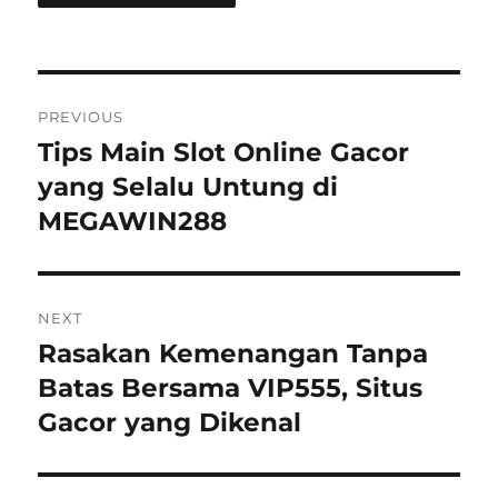
Post
PREVIOUS
navigation
Tips Main Slot Online Gacor
Previous
post:
yang Selalu Untung di
MEGAWIN288
NEXT
Rasakan Kemenangan Tanpa
Next
post:
Batas Bersama VIP555, Situs
Gacor yang Dikenal