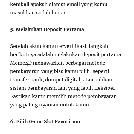
kembali apakah alamat email yang kamu
masukkan sudah benar.
5. Melakukan Deposit Pertama
Setelah akun kamu terverifikasi, langkah
berikutnya adalah melakukan deposit pertama.
Meme4D menawarkan berbagai metode
pembayaran yang bisa kamu pilih, seperti
transfer bank, dompet digital, atau bahkan
sistem pembayaran lain yang lebih fleksibel.
Pastikan kamu memilih metode pembayaran
yang paling nyaman untuk kamu.
6. Pilih Game Slot Favoritmu