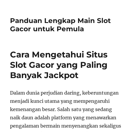
Panduan Lengkap Main Slot
Gacor untuk Pemula
Cara Mengetahui Situs
Slot Gacor yang Paling
Banyak Jackpot
Dalam dunia perjudian daring, keberuntungan
menjadi kunci utama yang mempengaruhi
kemenangan besar. Salah satu yang sedang
naik daun adalah platform yang menawarkan
pengalaman bermain menyenangkan sekaligus