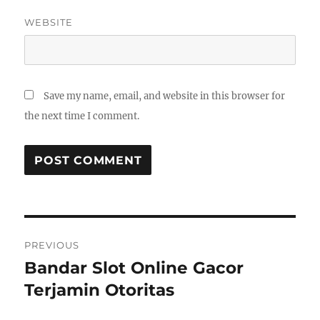
WEBSITE
Save my name, email, and website in this browser for
the next time I comment.
Post
PREVIOUS
navigation
Bandar Slot Online Gacor
Previous
post:
Terjamin Otoritas