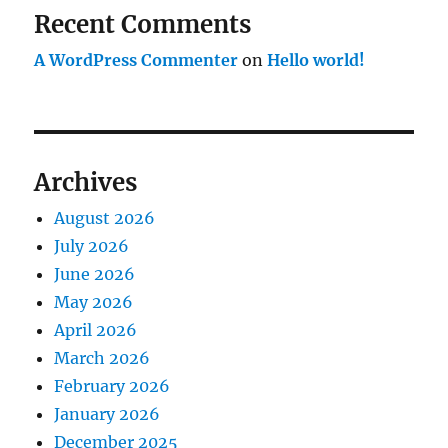
Recent Comments
A WordPress Commenter
on
Hello world!
Archives
August 2026
July 2026
June 2026
May 2026
April 2026
March 2026
February 2026
January 2026
December 2025