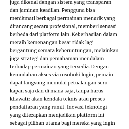
juga dikenal dengan sistem yang transparan
dan jaminan keadilan. Pengguna bisa
menikmati berbagai permainan menarik yang
dirancang secara profesional, memberi sensasi
berbeda dari platform lain. Keberhasilan dalam
meraih kemenangan besar tidak lagi
bergantung semata keberuntungan, melainkan
juga strategi dan pemahaman mendalam
terhadap permainan yang tersedia. Dengan
kemudahan akses via rosohoki login, pemain
dapat langsung memulai petualangan seru
kapan saja dan di mana saja, tanpa harus
khawatir akan kendala teknis atau proses
pendaftaran yang rumit. Inovasi teknologi
yang diterapkan menjadikan platform ini
sebagai pilihan utama bagi mereka yang ingin