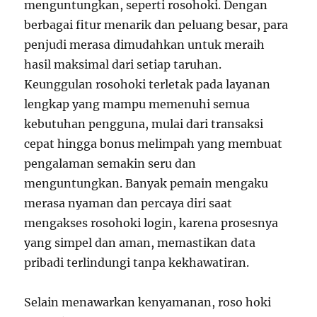
menguntungkan, seperti rosohoki. Dengan
berbagai fitur menarik dan peluang besar, para
penjudi merasa dimudahkan untuk meraih
hasil maksimal dari setiap taruhan.
Keunggulan rosohoki terletak pada layanan
lengkap yang mampu memenuhi semua
kebutuhan pengguna, mulai dari transaksi
cepat hingga bonus melimpah yang membuat
pengalaman semakin seru dan
menguntungkan. Banyak pemain mengaku
merasa nyaman dan percaya diri saat
mengakses rosohoki login, karena prosesnya
yang simpel dan aman, memastikan data
pribadi terlindungi tanpa kekhawatiran.
Selain menawarkan kenyamanan, roso hoki