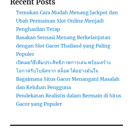
Recent Posts
Temukan Cara Mudah Menang Jackpot dan
Ubah Permainan Slot Online Menjadi
Penghasilan Tetap
Rasakan Sensasi Menang Berkelanjutan
dengan Slot Gacor Thailand yang Paling
Populer
เปิดเผยวิธีเพิ่มประสิทธิภาพการเล่น พร้อมสร้าง
โอกาสรับโบนัสจาก สล็อต ได้อย่างมั่นใจ
Bagaimana Situs Gacor Menangani Masalah
dan Keluhan Pengguna
Pendekatan Realistis dalam Bermain di Situs
Gacor yang Populer