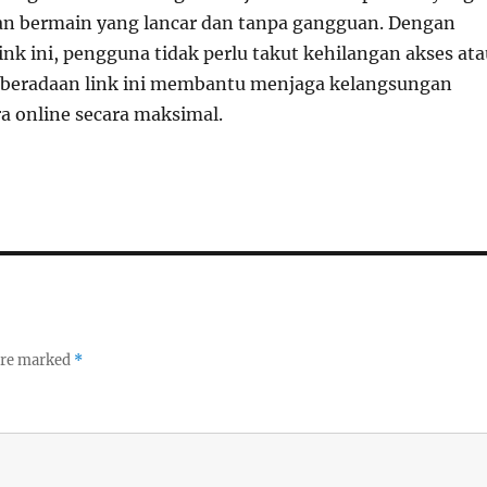
n bermain yang lancar dan tanpa gangguan. Dengan
nk ini, pengguna tidak perlu takut kehilangan akses ata
eberadaan link ini membantu menjaga kelangsungan
a online secara maksimal.
 are marked
*