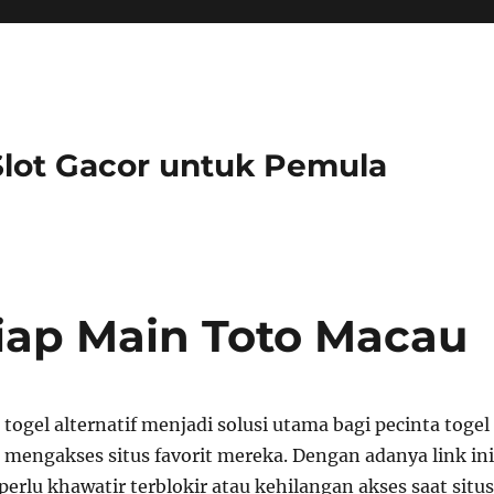
lot Gacor untuk Pemula
iap Main Toto Macau
togel alternatif menjadi solusi utama bagi pecinta togel
 mengakses situs favorit mereka. Dengan adanya link ini
erlu khawatir terblokir atau kehilangan akses saat situs