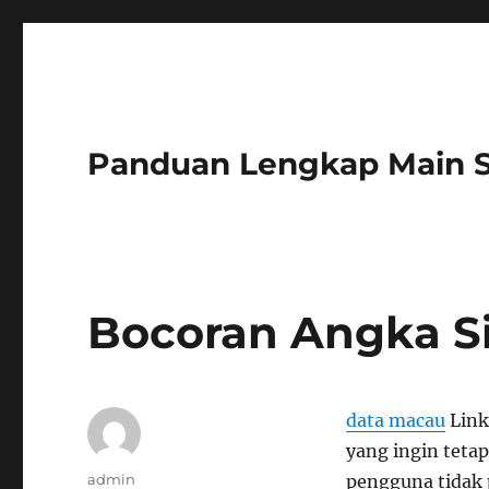
Panduan Lengkap Main S
Bocoran Angka S
data macau
Link 
yang ingin tetap
Author
admin
pengguna tidak p