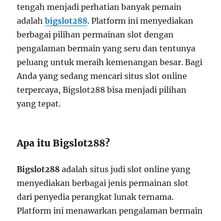
tengah menjadi perhatian banyak pemain
adalah
bigslot288
. Platform ini menyediakan
berbagai pilihan permainan slot dengan
pengalaman bermain yang seru dan tentunya
peluang untuk meraih kemenangan besar. Bagi
Anda yang sedang mencari situs slot online
terpercaya, Bigslot288 bisa menjadi pilihan
yang tepat.
Apa itu Bigslot288?
Bigslot288
adalah situs judi slot online yang
menyediakan berbagai jenis permainan slot
dari penyedia perangkat lunak ternama.
Platform ini menawarkan pengalaman bermain