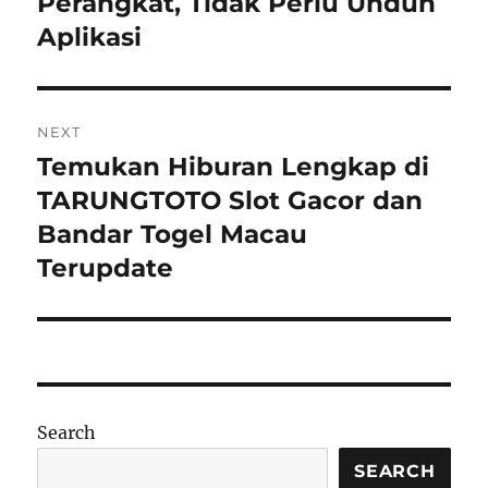
Perangkat, Tidak Perlu Unduh
Aplikasi
NEXT
Temukan Hiburan Lengkap di
Next
post:
TARUNGTOTO Slot Gacor dan
Bandar Togel Macau
Terupdate
Search
SEARCH