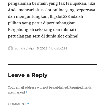
pengalaman bermain yang tak terlupakan. Jika
Anda mencari situs slot online yang terpercaya
dan menguntungkan, Bigslot288 adalah
pilihan yang patut dipertimbangkan.
Bergabunglah sekarang dan nikmati
petualangan seru di dunia slot online!
Author
Posted
Tags
admin
April 5, 2025
bigslot288
on
Leave a Reply
Your email address will not be published.
Required fields
are marked
*
COMMENT
*