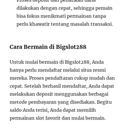
Proses deposit dan penarikan dana
dilakukan dengan cepat, sehingga pemain
bisa fokus menikmati permainan tanpa
perlu khawatir tentang masalah transaksi.
Cara Bermain di Bigslot288
Untuk mulai bermain di Bigslot288, Anda
hanya perlu mendaftar melalui situs resmi
mereka. Proses pendaftaran cukup mudah dan
cepat. Setelah berhasil mendaftar, Anda dapat
melakukan deposit menggunakan berbagai
metode pembayaran yang disediakan. Begitu
saldo Anda terisi, Anda dapat memilih
permainan slot favorit dan mulai bermain.