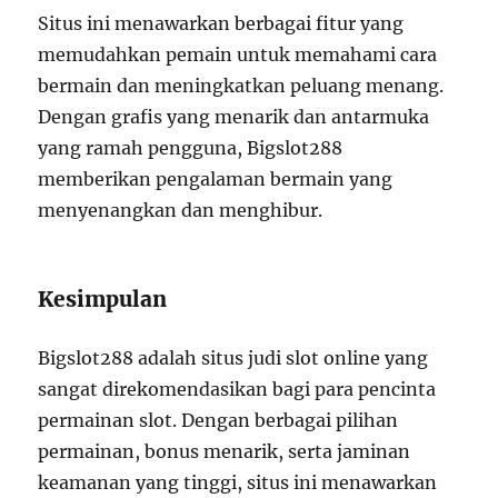
Situs ini menawarkan berbagai fitur yang
memudahkan pemain untuk memahami cara
bermain dan meningkatkan peluang menang.
Dengan grafis yang menarik dan antarmuka
yang ramah pengguna, Bigslot288
memberikan pengalaman bermain yang
menyenangkan dan menghibur.
Kesimpulan
Bigslot288 adalah situs judi slot online yang
sangat direkomendasikan bagi para pencinta
permainan slot. Dengan berbagai pilihan
permainan, bonus menarik, serta jaminan
keamanan yang tinggi, situs ini menawarkan