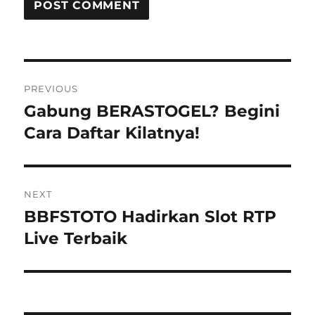
Post
PREVIOUS
navigation
Gabung BERASTOGEL? Begini
Previous
post:
Cara Daftar Kilatnya!
NEXT
BBFSTOTO Hadirkan Slot RTP
Next
post:
Live Terbaik