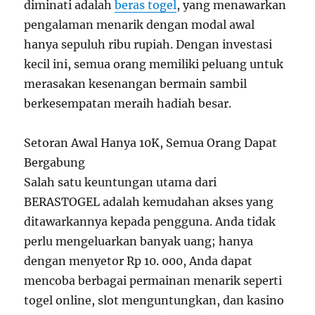
diminati adalah
beras togel
, yang menawarkan
pengalaman menarik dengan modal awal
hanya sepuluh ribu rupiah. Dengan investasi
kecil ini, semua orang memiliki peluang untuk
merasakan kesenangan bermain sambil
berkesempatan meraih hadiah besar.
Setoran Awal Hanya 10K, Semua Orang Dapat
Bergabung
Salah satu keuntungan utama dari
BERASTOGEL adalah kemudahan akses yang
ditawarkannya kepada pengguna. Anda tidak
perlu mengeluarkan banyak uang; hanya
dengan menyetor Rp 10. 000, Anda dapat
mencoba berbagai permainan menarik seperti
togel online, slot menguntungkan, dan kasino