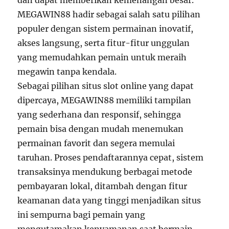
dan dapat memberikan kemenangan besar.
MEGAWIN88 hadir sebagai salah satu pilihan
populer dengan sistem permainan inovatif,
akses langsung, serta fitur-fitur unggulan
yang memudahkan pemain untuk meraih
megawin tanpa kendala.
Sebagai pilihan situs slot online yang dapat
dipercaya, MEGAWIN88 memiliki tampilan
yang sederhana dan responsif, sehingga
pemain bisa dengan mudah menemukan
permainan favorit dan segera memulai
taruhan. Proses pendaftarannya cepat, sistem
transaksinya mendukung berbagai metode
pembayaran lokal, ditambah dengan fitur
keamanan data yang tinggi menjadikan situs
ini sempurna bagi pemain yang