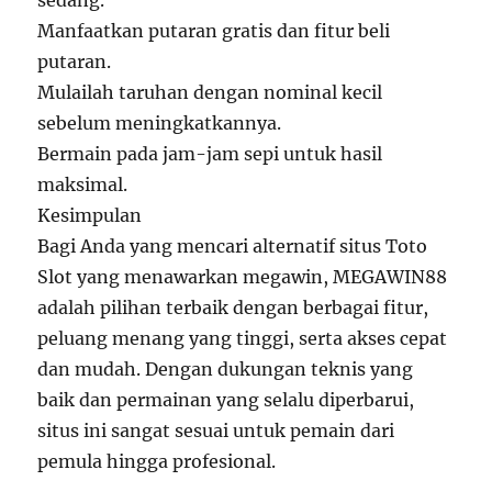
sedang.
Manfaatkan putaran gratis dan fitur beli
putaran.
Mulailah taruhan dengan nominal kecil
sebelum meningkatkannya.
Bermain pada jam-jam sepi untuk hasil
maksimal.
Kesimpulan
Bagi Anda yang mencari alternatif situs Toto
Slot yang menawarkan megawin, MEGAWIN88
adalah pilihan terbaik dengan berbagai fitur,
peluang menang yang tinggi, serta akses cepat
dan mudah. Dengan dukungan teknis yang
baik dan permainan yang selalu diperbarui,
situs ini sangat sesuai untuk pemain dari
pemula hingga profesional.