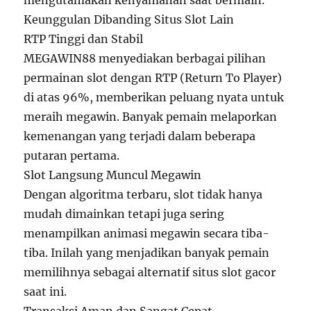
mengutamakan kenyamanan saat bermain.
Keunggulan Dibanding Situs Slot Lain
RTP Tinggi dan Stabil
MEGAWIN88 menyediakan berbagai pilihan
permainan slot dengan RTP (Return To Player)
di atas 96%, memberikan peluang nyata untuk
meraih megawin. Banyak pemain melaporkan
kemenangan yang terjadi dalam beberapa
putaran pertama.
Slot Langsung Muncul Megawin
Dengan algoritma terbaru, slot tidak hanya
mudah dimainkan tetapi juga sering
menampilkan animasi megawin secara tiba-
tiba. Inilah yang menjadikan banyak pemain
memilihnya sebagai alternatif situs slot gacor
saat ini.