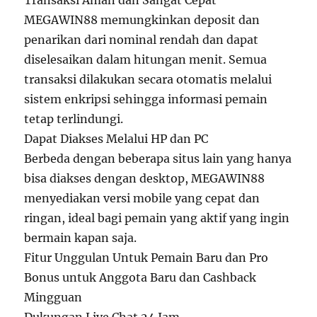
Transaksi Aman dan Sangat Cepat
MEGAWIN88 memungkinkan deposit dan
penarikan dari nominal rendah dan dapat
diselesaikan dalam hitungan menit. Semua
transaksi dilakukan secara otomatis melalui
sistem enkripsi sehingga informasi pemain
tetap terlindungi.
Dapat Diakses Melalui HP dan PC
Berbeda dengan beberapa situs lain yang hanya
bisa diakses dengan desktop, MEGAWIN88
menyediakan versi mobile yang cepat dan
ringan, ideal bagi pemain yang aktif yang ingin
bermain kapan saja.
Fitur Unggulan Untuk Pemain Baru dan Pro
Bonus untuk Anggota Baru dan Cashback
Mingguan