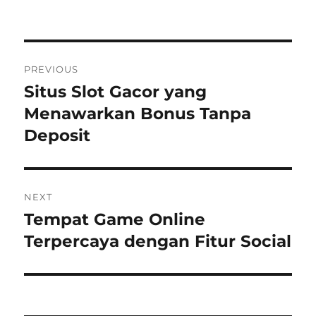
Post
PREVIOUS
navigation
Situs Slot Gacor yang
Previous
post:
Menawarkan Bonus Tanpa
Deposit
NEXT
Tempat Game Online
Next
post:
Terpercaya dengan Fitur Social