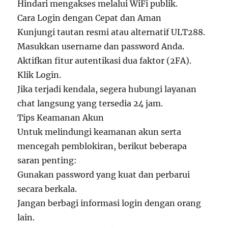
Hindari mengakses melalui WiFi publik.
Cara Login dengan Cepat dan Aman
Kunjungi tautan resmi atau alternatif ULT288.
Masukkan username dan password Anda.
Aktifkan fitur autentikasi dua faktor (2FA).
Klik Login.
Jika terjadi kendala, segera hubungi layanan
chat langsung yang tersedia 24 jam.
Tips Keamanan Akun
Untuk melindungi keamanan akun serta
mencegah pemblokiran, berikut beberapa
saran penting:
Gunakan password yang kuat dan perbarui
secara berkala.
Jangan berbagi informasi login dengan orang
lain.