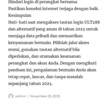
Hindari login di perangkat bersama.
Pastikan koneksi internet terjaga dengan baik.
Kesimpulan
Hati-hati saat mengakses tautan login ULT288
dan alternatif yang aman di tahun 2025 untuk
menjaga data pribadi dan memastikan
kenyamanan bermain. Pilihlah jalur akses
resmi, gunakan tautan alternatif bila
diperlukan, dan utamakan keamanan
perangkat dan akun Anda. Dengan mengikuti
panduan ini, pengalaman bermain Anda akan
tetap cepat, lancar, dan tanpa masalah
sepanjang tahun 2025.
Author
Posted
admin
November 25, 2025
on