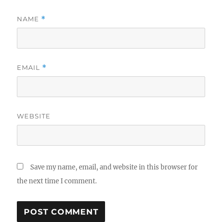
NAME
*
EMAIL
*
WEBSITE
Save my name, email, and website in this browser for
the next time I comment.