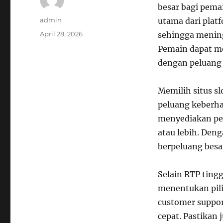
besar bagi pema
Author
admin
utama dari platf
Posted
April 28, 2026
sehingga menin
on
Pemain dapat m
dengan peluang
Memilih situs s
peluang keberha
menyediakan pe
atau lebih. Den
berpeluang bes
Selain RTP tingg
menentukan pili
customer suppor
cepat. Pastikan 