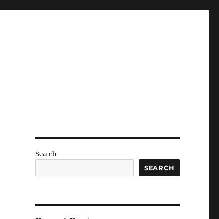
Search
SEARCH