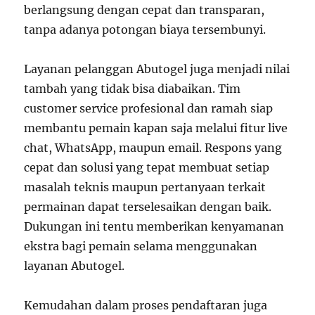
berlangsung dengan cepat dan transparan,
tanpa adanya potongan biaya tersembunyi.
Layanan pelanggan Abutogel juga menjadi nilai
tambah yang tidak bisa diabaikan. Tim
customer service profesional dan ramah siap
membantu pemain kapan saja melalui fitur live
chat, WhatsApp, maupun email. Respons yang
cepat dan solusi yang tepat membuat setiap
masalah teknis maupun pertanyaan terkait
permainan dapat terselesaikan dengan baik.
Dukungan ini tentu memberikan kenyamanan
ekstra bagi pemain selama menggunakan
layanan Abutogel.
Kemudahan dalam proses pendaftaran juga