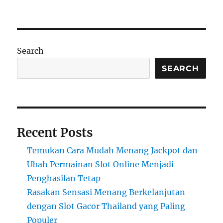
Search
SEARCH
Recent Posts
Temukan Cara Mudah Menang Jackpot dan
Ubah Permainan Slot Online Menjadi
Penghasilan Tetap
Rasakan Sensasi Menang Berkelanjutan
dengan Slot Gacor Thailand yang Paling
Populer