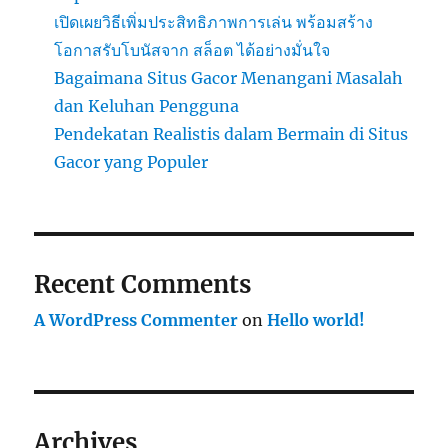
เปิดเผยวิธีเพิ่มประสิทธิภาพการเล่น พร้อมสร้าง
โอกาสรับโบนัสจาก สล็อต ได้อย่างมั่นใจ
Bagaimana Situs Gacor Menangani Masalah
dan Keluhan Pengguna
Pendekatan Realistis dalam Bermain di Situs
Gacor yang Populer
Recent Comments
A WordPress Commenter
on
Hello world!
Archives