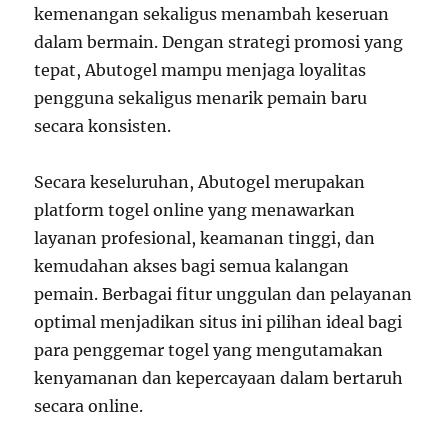
kemenangan sekaligus menambah keseruan
dalam bermain. Dengan strategi promosi yang
tepat, Abutogel mampu menjaga loyalitas
pengguna sekaligus menarik pemain baru
secara konsisten.
Secara keseluruhan, Abutogel merupakan
platform togel online yang menawarkan
layanan profesional, keamanan tinggi, dan
kemudahan akses bagi semua kalangan
pemain. Berbagai fitur unggulan dan pelayanan
optimal menjadikan situs ini pilihan ideal bagi
para penggemar togel yang mengutamakan
kenyamanan dan kepercayaan dalam bertaruh
secara online.